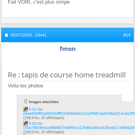
Fait VOIR, c'est plus simpe
02/07/2026,
16h41
#14
fmon
Re : tapis de course home treadmill
Voila les photos
Images attachées
0-02-0a-
04ee906f85ad5933dff825394b99e312a29681da9298a5314cda2f5f0
(158,9 Ko, 15 affichages)
0-02-0a-
c50e788cf64ece9fbd8079d8f9ce3125d0ca8bce435edd17a906d2b5
(246,0 Ko, 15 affichages)