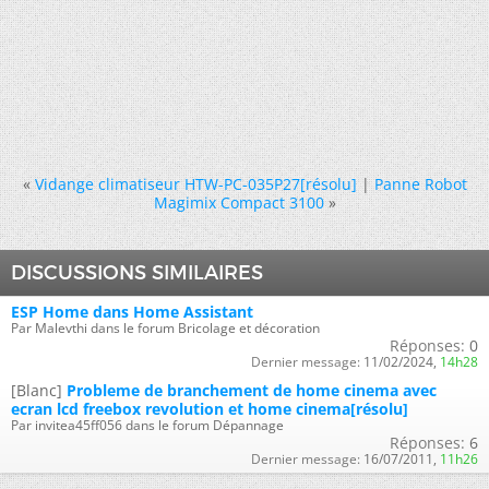
«
Vidange climatiseur HTW-PC-035P27[résolu]
|
Panne Robot
Magimix Compact 3100
»
DISCUSSIONS SIMILAIRES
ESP Home dans Home Assistant
Par Malevthi dans le forum Bricolage et décoration
Réponses:
0
Dernier message:
11/02/2024,
14h28
[Blanc]
Probleme de branchement de home cinema avec
ecran lcd freebox revolution et home cinema[résolu]
Par invitea45ff056 dans le forum Dépannage
Réponses:
6
Dernier message:
16/07/2011,
11h26