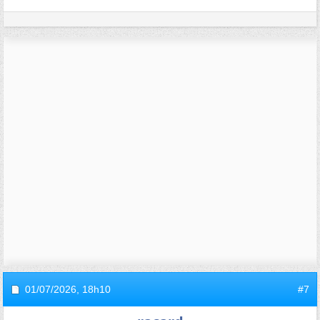
01/07/2026,
18h10
#7