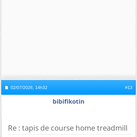
02/07/2026,
14h32
#13
bibifikotin
Re : tapis de course home treadmill