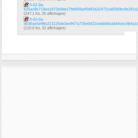
0-02-0a-
625ac8e719ea1972b9de17bb956a45d93a32472ca65b0bc9e291a35
(247,1 Ko, 35 affichages)
0-02-0a-
db36ae5e98c221125de3ee947a72be0d22ceeb68cddd4ceccfb4a16
(110,0 Ko, 32 affichages)