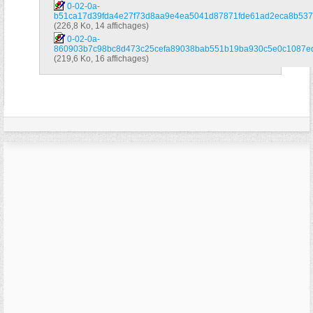
0-02-0a-
b51ca17d39fda4e27f73d8aa9e4ea5041d87871fde61ad2eca8b537e
(226,8 Ko, 14 affichages)
0-02-0a-
860903b7c98bc8d473c25cefa89038bab551b19ba930c5e0c1087edd
(219,6 Ko, 16 affichages)