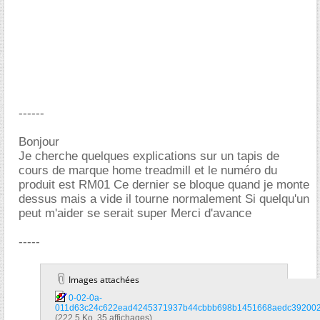
------
Bonjour
Je cherche quelques explications sur un tapis de
cours de marque home treadmill et le numéro du
produit est RM01 Ce dernier se bloque quand je monte
dessus mais a vide il tourne normalement Si quelqu'un
peut m'aider se serait super Merci d'avance
-----
Images attachées
0-02-0a-
011d63c24c622ead4245371937b44cbbb698b1451668aedc3920022e
(222,5 Ko, 35 affichages)