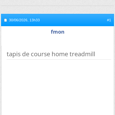
30/06/2026,
13h33
#1
fmon
tapis de course home treadmill