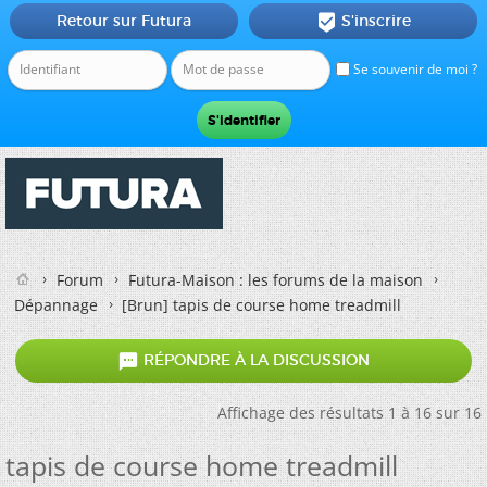
Retour sur Futura
S'inscrire

Se souvenir de moi ?
Forum
Futura-Maison : les forums de la maison
Dépannage
[Brun]
tapis de course home treadmill

RÉPONDRE À LA DISCUSSION
Affichage des résultats 1 à 16 sur 16
tapis de course home treadmill