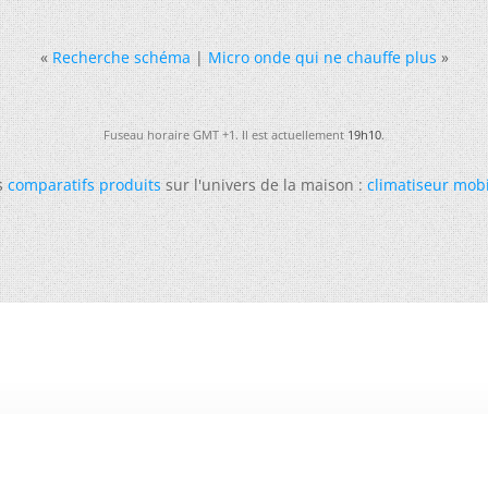
«
Recherche schéma
|
Micro onde qui ne chauffe plus
»
Fuseau horaire GMT +1. Il est actuellement
19h10
.
s
comparatifs produits
sur l'univers de la maison :
climatiseur mob
-
Futura
-
Archives
-
Conso
-