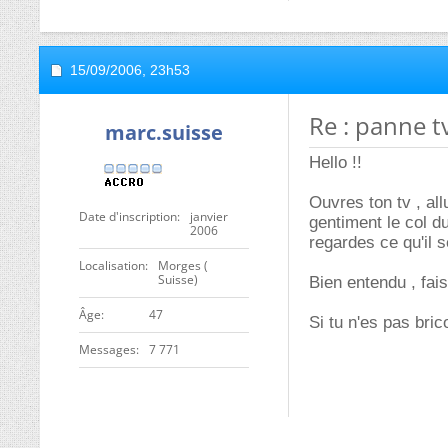
15/09/2006,
23h53
Re : panne t
marc.suisse
Hello !!
Ouvres ton tv , al
Date d'inscription
janvier
gentiment le col du
2006
regardes ce qu'il s
Localisation
Morges (
Suisse)
Bien entendu , fais
ge
47
Si tu n'es pas bric
Messages
7 771