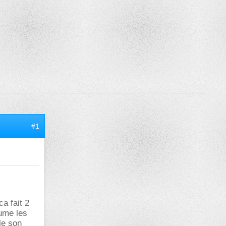
#1
ca fait 2
lume les
le son