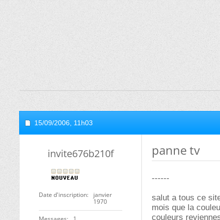
15/09/2006,
11h03
panne tv
invite676b210f
------
Date d'inscription
janvier
salut a tous ce sit
1970
mois que la couleur
couleurs reviennes
Messages
1