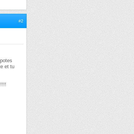
#2
ppotes
e et tu
!!!!