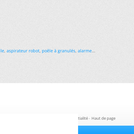
ile
,
aspirateur robot
,
poêle à granulés
,
alarme
...
Gestion des cookies
-
Politique de confidentialité
-
Haut de page