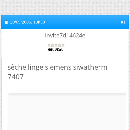
20/09/2006,
19h38
#1
invite7d14624e
sèche linge siemens siwatherm
7407