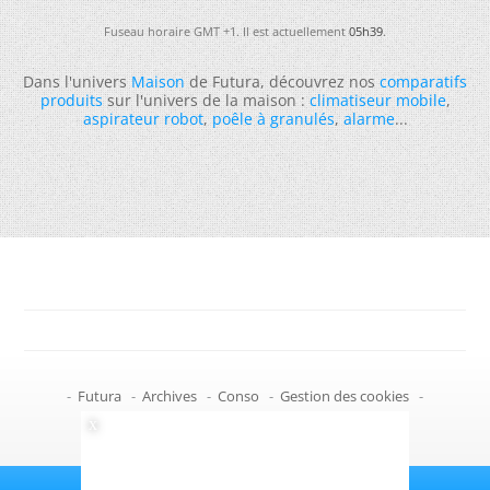
Fuseau horaire GMT +1. Il est actuellement
05h39
.
Dans l'univers
Maison
de Futura, découvrez nos
comparatifs
produits
sur l'univers de la maison :
climatiseur mobile
,
aspirateur robot
,
poêle à granulés
,
alarme
...
-
Futura
-
Archives
-
Conso
-
Gestion des cookies
-
Politique de confidentialité
-
Haut de page