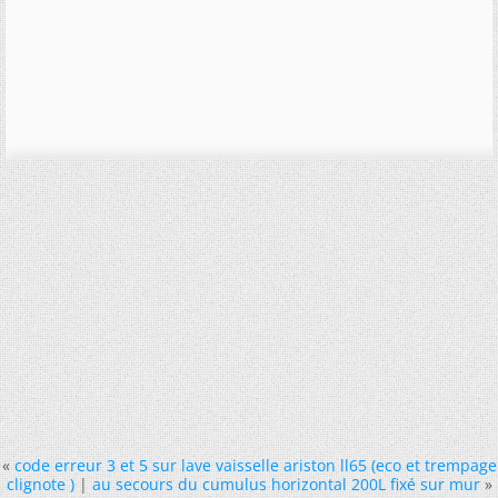
«
code erreur 3 et 5 sur lave vaisselle ariston ll65 (eco et trempage
clignote )
|
au secours du cumulus horizontal 200L fixé sur mur
»