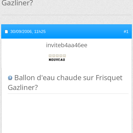
Gazliner?
30/09/2006,
11h25
#1
inviteb4aa46ee
Ballon d'eau chaude sur Frisquet
Gazliner?