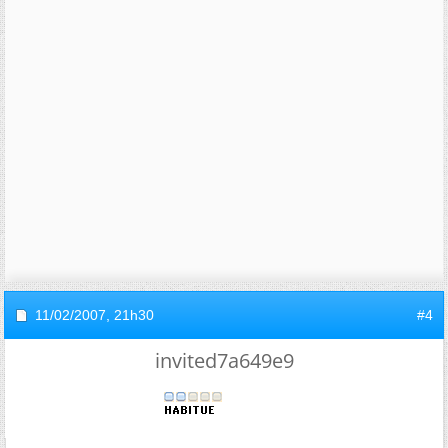
11/02/2007,
21h30
#4
invited7a649e9