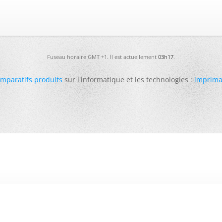
Fuseau horaire GMT +1. Il est actuellement
03h17
.
mparatifs produits
sur l'informatique et les technologies :
imprima
-
Futura
-
Archives
-
Conso
-