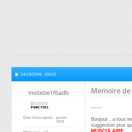
14/10/2006,
18h23
Memoire de f
invitebe1f6adb
------
Date d'inscription
janvier
Bonjour , a tous le
1970
suggestion plus qu
MUSCULAIRE
Messages
10