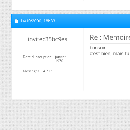
14/10/2006,
18h33
Re : Memoire
invitec35bc9ea
bonsoir,
c'est bien, mais t
Date d'inscription
janvier
1970
Messages
4 713