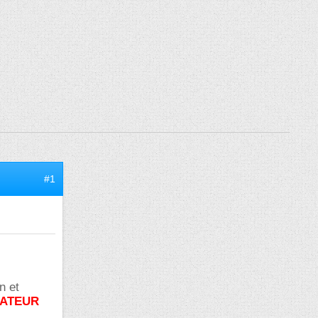
#1
n et
LATEUR