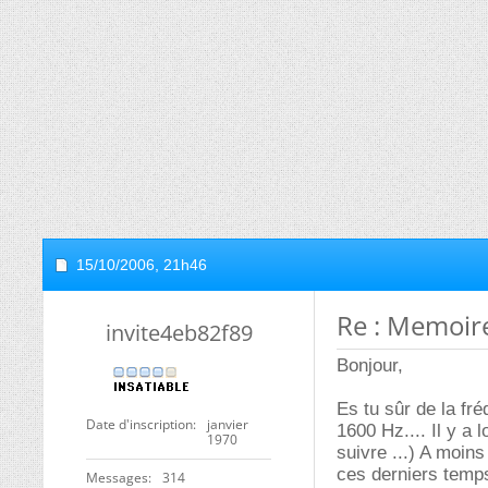
15/10/2006,
21h46
Re : Memoire
invite4eb82f89
Bonjour,
Es tu sûr de la fr
Date d'inscription
janvier
1600 Hz.... Il y a
1970
suivre ...) A moin
ces derniers temps
Messages
314