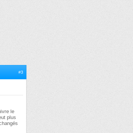
#3
ivre le
eut plus
 changés