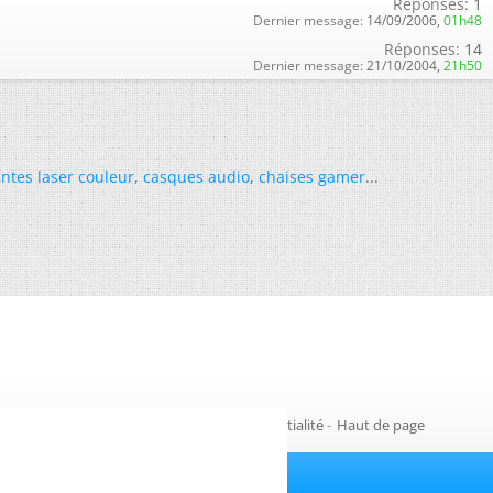
Réponses:
1
Dernier message:
14/09/2006,
01h48
Réponses:
14
Dernier message:
21/10/2004,
21h50
ntes laser couleur
,
casques audio
,
chaises gamer
...
Gestion des cookies
-
Politique de confidentialité
-
Haut de page