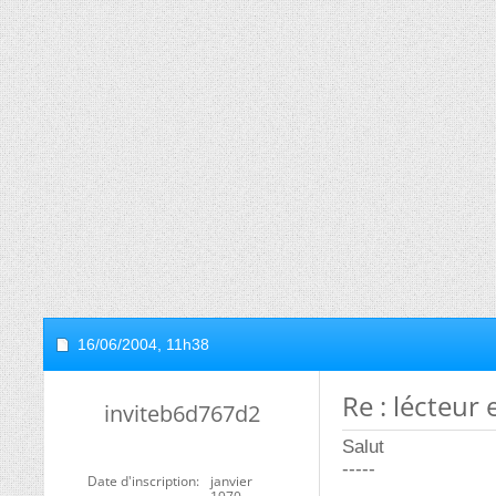
16/06/2004,
11h38
Re : lécteur
inviteb6d767d2
Salut
-----
Date d'inscription
janvier