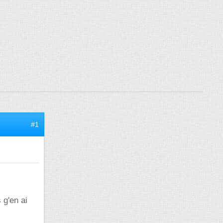
#1
 g'en ai