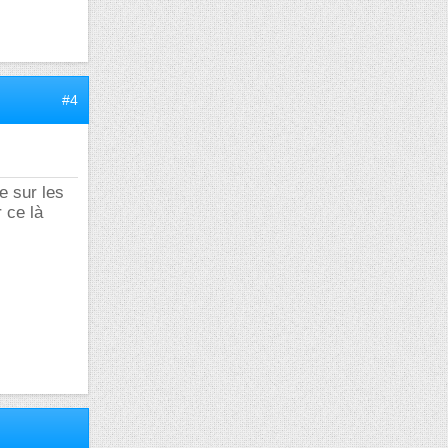
#4
re sur les
 ce là