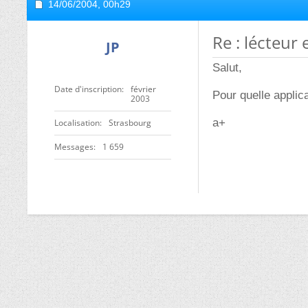
14/06/2004,
00h29
Re : lécteur
JP
Salut,
Date d'inscription
février
Pour quelle applic
2003
a+
Localisation
Strasbourg
Messages
1 659