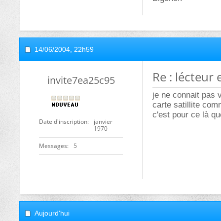
14/06/2004,
22h59
Re : lécteur
invite7ea25c95
je ne connait pas v
carte satillite com
c'est pour ce là qu
Date d'inscription
janvier
1970
Messages
5
Aujourd'hui