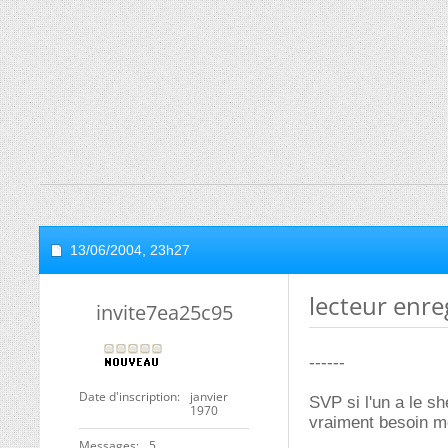
13/06/2004,
23h27
lecteur enre
invite7ea25c95
------
Date d'inscription
janvier
SVP si l'un a le sh
1970
vraiment besoin m
Messages
5