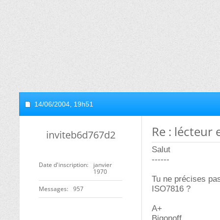
14/06/2004,
19h51
Re : lécteur
inviteb6d767d2
Salut
------
Date d'inscription
janvier
1970
Tu ne précises pas 
ISO7816 ?
Messages
957
A+
Bigonoff