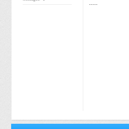
-----