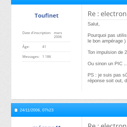
Re : electro
Toufinet
Salut,
Date d'inscription
mars
Pourquoi pas utilis
2006
le bon ampérage )
ge
41
Ton impulsion de 
Messages
1 186
Ou sinon un PIC ..
PS : je suis pas s
réponse soit out, d
24/11/2006,
07h23
Re : electro