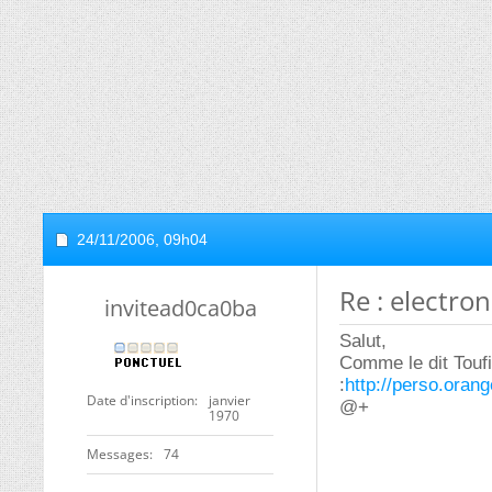
24/11/2006,
09h04
Re : electro
invitead0ca0ba
Salut,
Comme le dit Toufi
:
http://perso.oran
Date d'inscription
janvier
@+
1970
Messages
74