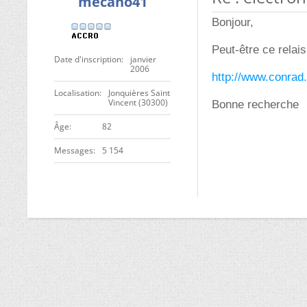
mécano41
Bonjour,
Peut-être ce relais
Date d'inscription
janvier
2006
http://www.conrad.
Localisation
Jonquières Saint
Vincent (30300)
Bonne recherche
ge
82
Messages
5 154