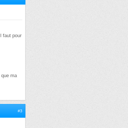
l faut pour
e que ma
#3