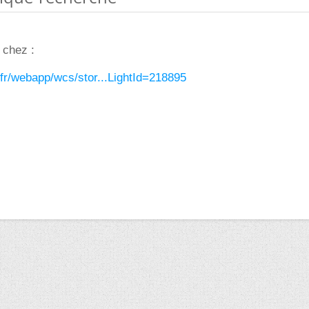
 chez :
fr/webapp/wcs/stor...LightId=218895