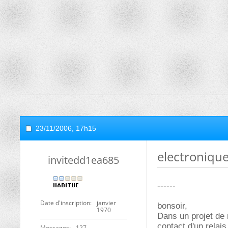
23/11/2006,
17h15
electroniqu
invitedd1ea685
------
Date d'inscription
janvier
bonsoir,
1970
Dans un projet de 
contact d'un relais
Messages
127