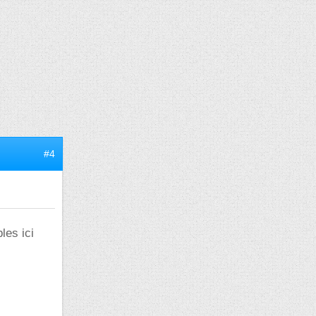
#4
les ici