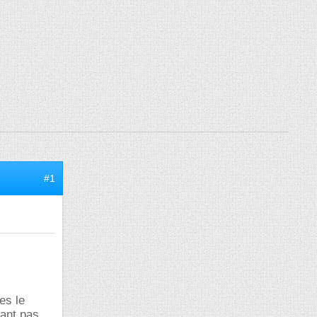
#1
es le
vant pas