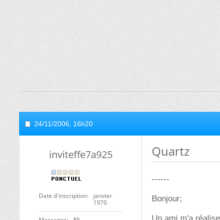
24/11/2006,
16h20
Quartz
inviteffe7a925
------
Date d'inscription
janvier
Bonjour;
1970
Un ami m'a réalise
Messages
85