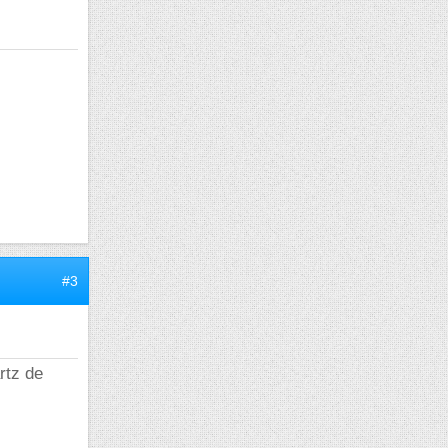
#3
rtz de