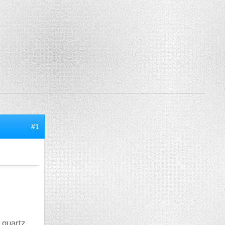
#1
 quartz