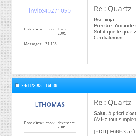
Re : Quartz
invite40271050
Bsr ninja....
Prendre n'importe 
Date d'inscription
février
Suffit que le quart
2005
Cordialement
Messages
71 138
24/11/2006,
16h38
Re : Quartz
LTHOMAS
Salut, à priori c'
6MHz tout simple
Date d'inscription
décembre
2005
[EDIT] F6BES a été 