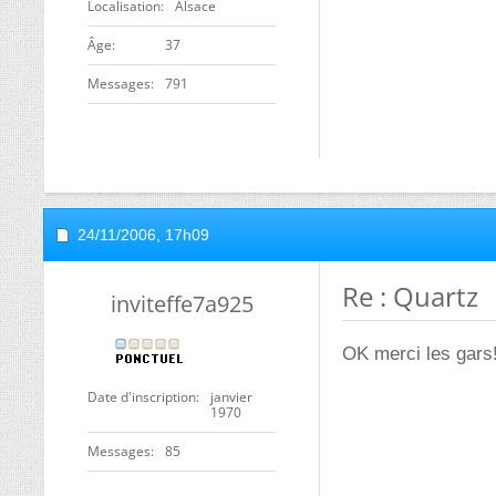
Localisation
Alsace
ge
37
Messages
791
24/11/2006,
17h09
Re : Quartz
inviteffe7a925
OK merci les gars
Date d'inscription
janvier
1970
Messages
85