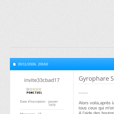
30/11/2006,
20h50
Gyrophare 
invite33cbad17
------
Date d'inscription
janvier
Alors voila,après 
1970
tous ceux qui m'on
A l'aide des bouto
Messages
15