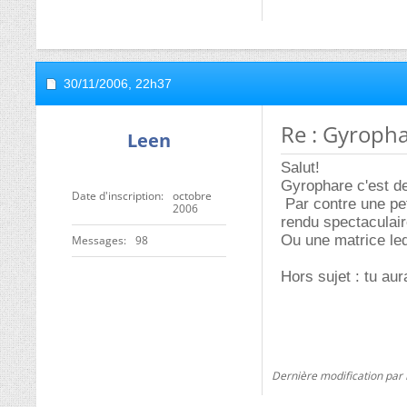
30/11/2006,
22h37
Re : Gyroph
Leen
Salut!
Gyrophare c'est de
Date d'inscription
octobre
Par contre une pet
2006
rendu spectaculair
Ou une matrice led
Messages
98
Hors sujet : tu au
Dernière modification par