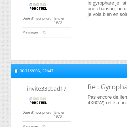
le gyrophare je l'
une chanson, ou u
je vois bien en so
Date d'inscription
janvier
1970
Messages
15
30/11/2006,
22h47
Re : Gyroph
invite33cbad17
Pas encore de lien
4X60W) relié a un 
Date d'inscription
janvier
1970
Messages
15