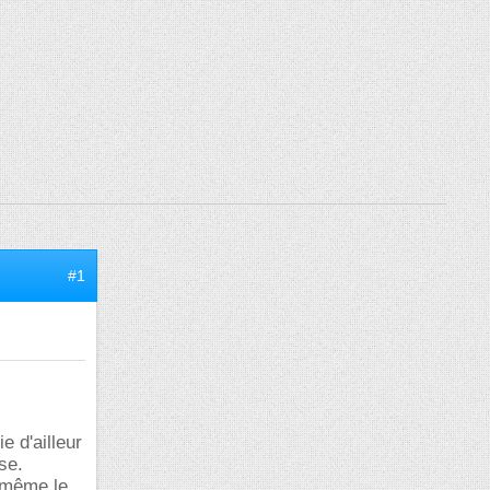
#1
e d'ailleur
se.
n même le