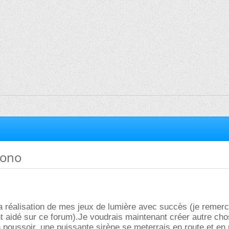
Sono
la réalisation de mes jeux de lumière avec succès (je remerci
t aidé sur ce forum).Je voudrais maintenant créer autre cho
n poussoir, une puissante sirène se meterrais en route et e