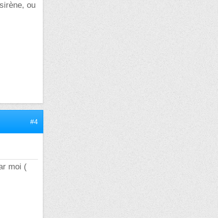
sirène, ou
#4
ar moi (