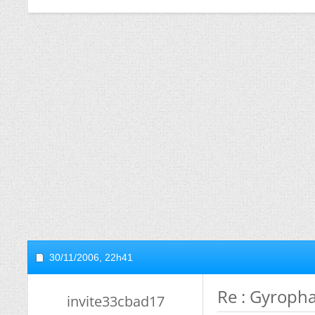
30/11/2006,
22h41
Re : Gyroph
invite33cbad17