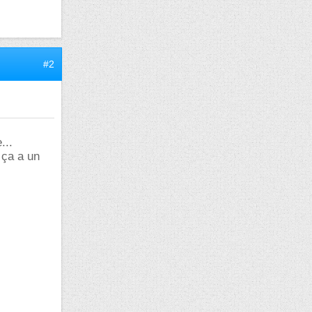
#2
...
 ça a un