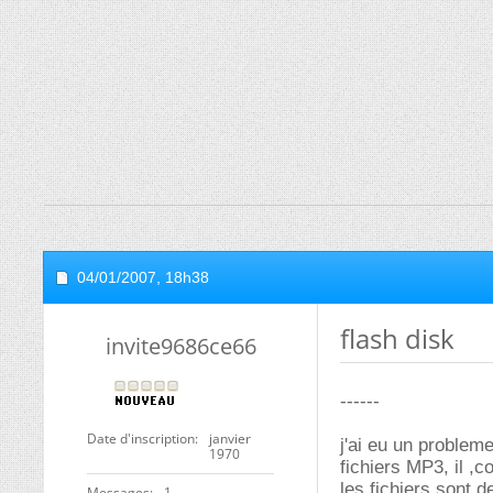
04/01/2007,
18h38
flash disk
invite9686ce66
------
Date d'inscription
janvier
j'ai eu un problem
1970
fichiers MP3, il ,
les fichiers sont d
Messages
1