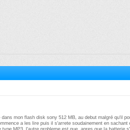
e dans mon flash disk sony 512 MB, au debut malgré qu'il por
commence a les lire puis il s'arrete soudainement en sachant
e type MP3, l'autre probleme est que, apres que la batterie s'