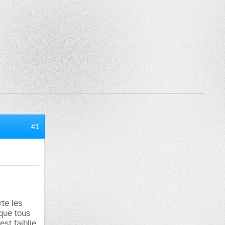
#1
te les
 que tous
est faiblie