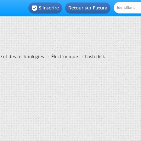
S'inscrire
Retour sur Futura

e et des technologies
Électronique
flash disk