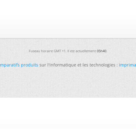
Fuseau horaire GMT +1. Il est actuellement
05h40
.
mparatifs produits
sur l'informatique et les technologies :
imprima
-
Futura
-
Archives
-
Conso
-