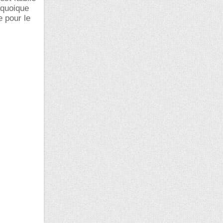
r quoique
e pour le