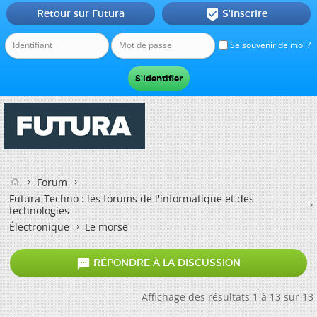
Retour sur Futura
S'inscrire

Se souvenir de moi ?
Forum
Futura-Techno : les forums de l'informatique et des
technologies
Électronique
Le morse

RÉPONDRE À LA DISCUSSION
Affichage des résultats 1 à 13 sur 13