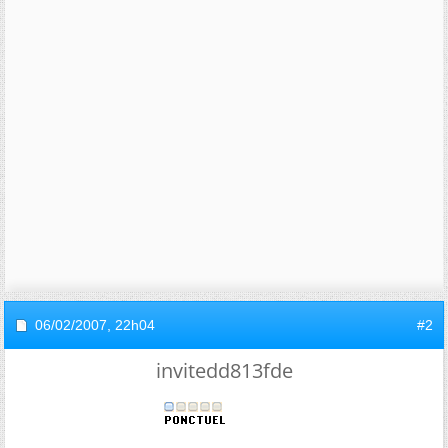
06/02/2007,
22h04
#2
invitedd813fde