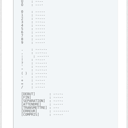
   Ü    : ··--

   Ö    : ---·

   0    : -----

   1    : ·----

   2    : ··---

   3    : ···--

   4    : ····-

   5    : ·····

   6    : -····

   7    : --···

   8    : ---··

   9    : ----·

   .    : ·-·-·-

   ,    : --··--

   :     : ---···

   !    : ··--·

   ?    : ··--··

   '    : ·----· 

   "    : ·-··-·

   ( )  : -·--·-

   -    : -····-

   +    : ·-·-· 

   =    : -···-

   /    : -··-· 

   [DEBUT]       : -·-·-

   [FIN]         : ·-·-·

   [SEPARATION]  : ·-··-

   [ATTENDRE]    : ·-···

   [TRANSMETTRE] : -·-

   [ERREUR]      : ········

   [COMPRIS]     : ···-·