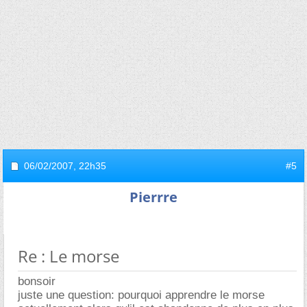
06/02/2007,
22h35
#5
Pierrre
Re : Le morse
bonsoir
juste une question: pourquoi apprendre le morse