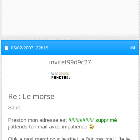
06/02/2007,
22h19
#4
invitef99d9c27
Re : Le morse
Salut,
Preston mon adresse est
######### supprimé
j'attends ton mail avec impatience
Ouk a pasi merci pour le site il a l'air pas mal ! Je le