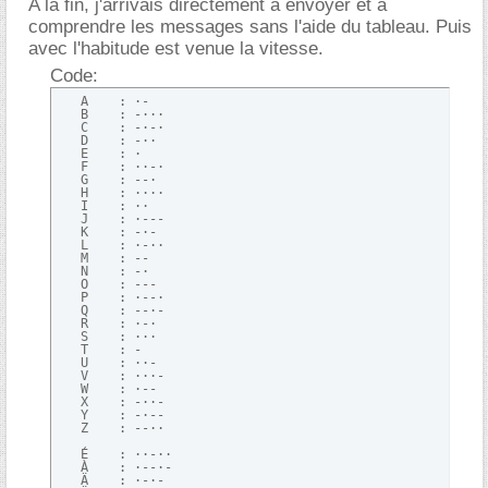
A la fin, j'arrivais directement à envoyer et à
comprendre les messages sans l'aide du tableau. Puis
avec l'habitude est venue la vitesse.
Code:
   A    : ·-

   B    : -···

   C    : -·-·

   D    : -··

   E    : ·

   F    : ··-·

   G    : --·

   H    : ····

   I    : ··

   J    : ·---

   K    : -·-

   L    : ·-·· 

   M    : --

   N    : -·

   O    : ---

   P    : ·--·

   Q    : --·-

   R    : ·-·

   S    : ···

   T    : -

   U    : ··-

   V    : ···-

   W    : ·--

   X    : -··-

   Y    : -·--

   Z    : --··

   É    : ··-··

   À    : ·--·-

   Ä    : ·-·-
