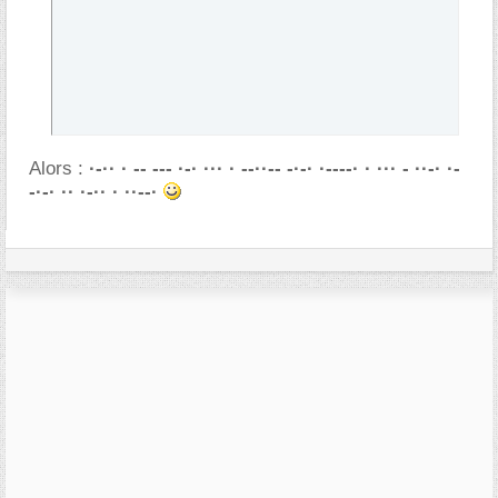
Alors :
·-·· · -- --- ·-· ··· · --··-- -·-· ·----· · ··· - ··-· ·-
-·-· ·· ·-·· · ··--·