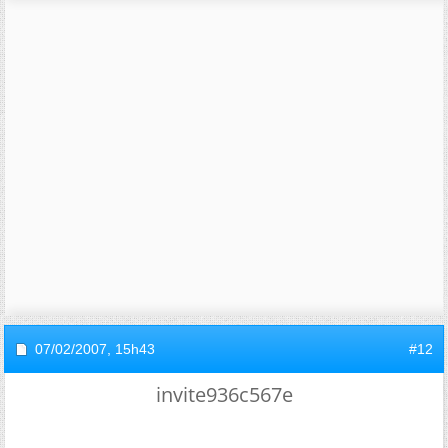
07/02/2007,
15h43
#12
invite936c567e