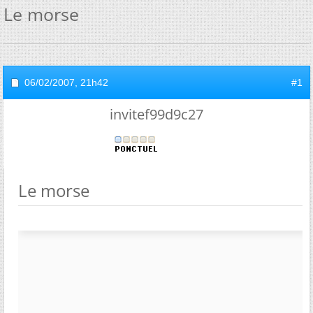
Le morse
06/02/2007,
21h42
#1
invitef99d9c27
Le morse