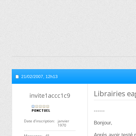
21/02/2007,
12h13
Librairies ea
invite1accc1c9
------
Date d'inscription
janvier
Bonjour,
1970
Aprés avoir testé 
Messages
45