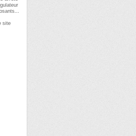
egulateur
osants...
 site