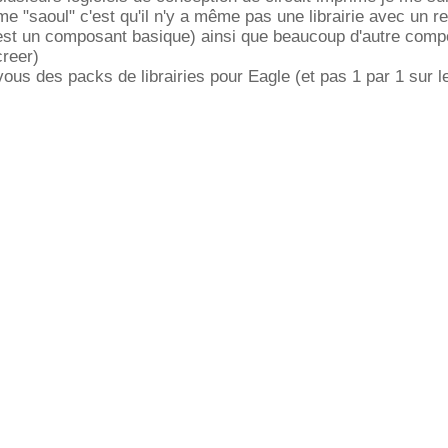
me "saoul" c'est qu'il n'y a même pas une librairie avec un r
'est un composant basique) ainsi que beaucoup d'autre comp
creer)
us des packs de librairies pour Eagle (et pas 1 par 1 sur le