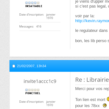
je viens d'upper m
si c'est pas legal,
Date d'inscription
janvier
voir par la:
1970
http://kevin.raymon
Messages
416
le regulateur dans
bon, les lib perso 
21/02/2007,
13h34
Re : Librairi
invite1accc1c9
Merci pour vos re
Ton lien est mort
Date d'inscription
janvier
1970
pour les 78xx