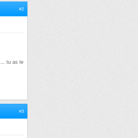
#2
.. tu as le
#3