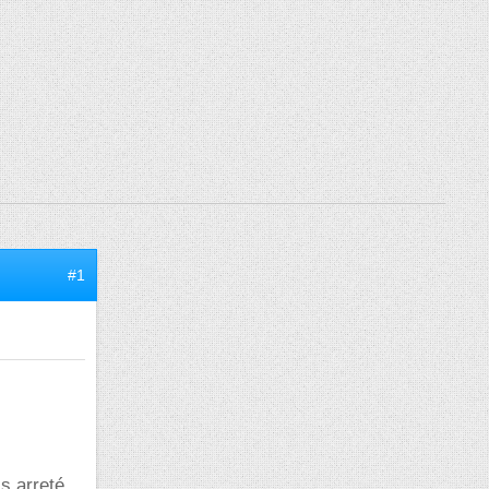
#1
is arreté