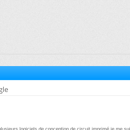
gle
plusieurs logiciels de conception de circuit imprimé je me su