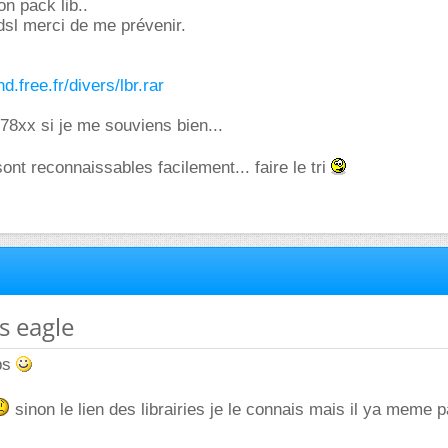
on pack lib..
 dsl merci de me prévenir.
d.free.fr/divers/lbr.rar
 78xx si je me souviens bien...
sont reconnaissables facilement... faire le tri
es eagle
ps
sinon le lien des librairies je le connais mais il ya meme p