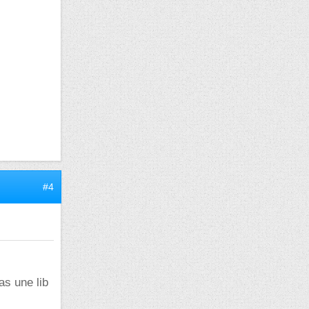
#4
as une lib