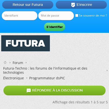
Retour sur Futura
S'inscrire

Se souvenir de moi ?
Forum
Futura-Techno : les forums de l'informatique et des
technologies
Électronique
Programmateur dsPIC

RÉPONDRE À LA DISCUSSION
Affichage des résultats 1 à 5 sur 5