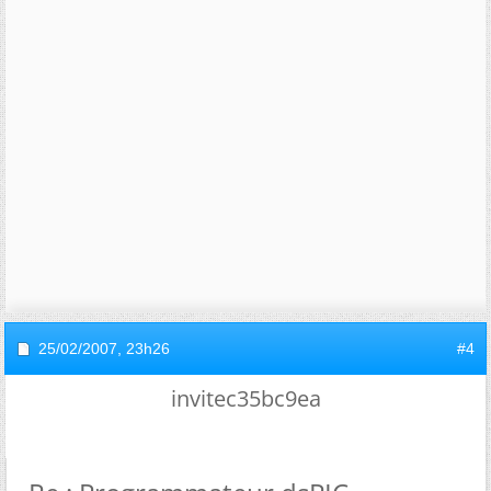
25/02/2007,
23h26
#4
invitec35bc9ea