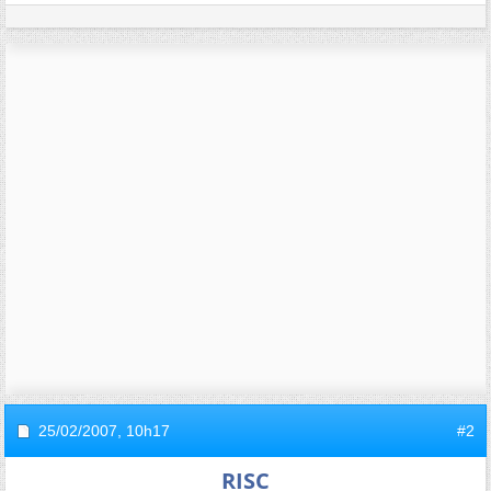
25/02/2007,
10h17
#2
RISC