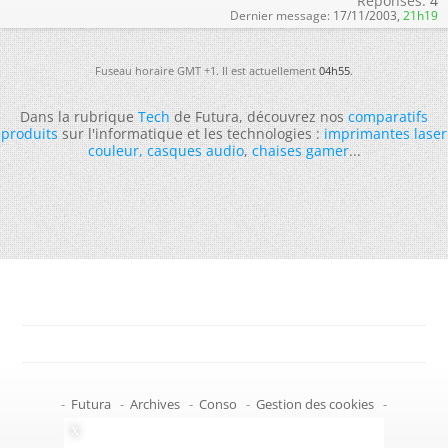
Réponses:
4
Dernier message:
17/11/2003,
21h19
Fuseau horaire GMT +1. Il est actuellement
04h55
.
Dans la rubrique
Tech
de Futura, découvrez nos
comparatifs
produits
sur l'informatique et les technologies :
imprimantes laser
couleur
,
casques audio
,
chaises gamer
...
-
Futura
-
Archives
-
Conso
-
Gestion des cookies
-
Politique de confidentialité
-
Haut de page