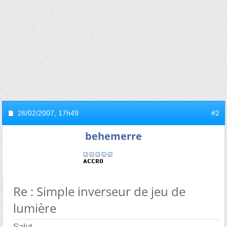
26/02/2007,
17h49
#2
behemerre
Re : Simple inverseur de jeu de
lumière
Salut,