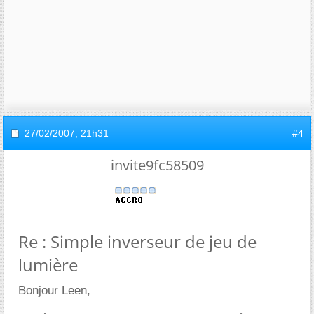
27/02/2007,
21h31
#4
invite9fc58509
Re : Simple inverseur de jeu de
lumière
Bonjour Leen,