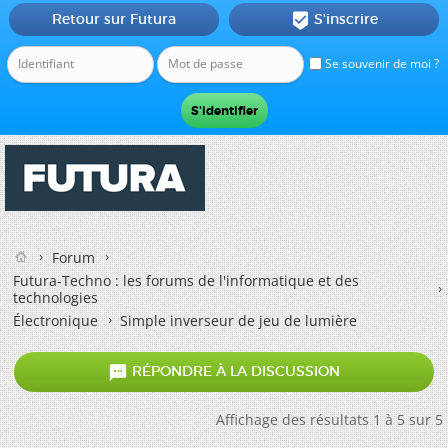
Retour sur Futura
S'inscrire

Se souvenir de moi ?
Forum
Futura-Techno : les forums de l'informatique et des
technologies
Électronique
Simple inverseur de jeu de lumière

RÉPONDRE À LA DISCUSSION
Affichage des résultats 1 à 5 sur 5