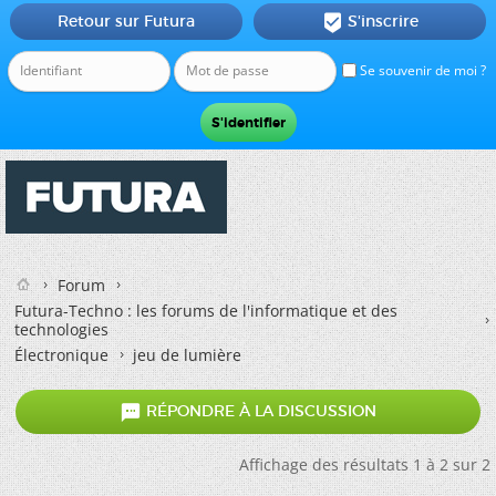
Retour sur Futura
S'inscrire

Se souvenir de moi ?
Forum
Futura-Techno : les forums de l'informatique et des
technologies
Électronique
jeu de lumière

RÉPONDRE À LA DISCUSSION
Affichage des résultats 1 à 2 sur 2