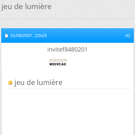
jeu de lumière
01/09/2007,
22h29
#1
invitef8480201
jeu de lumière