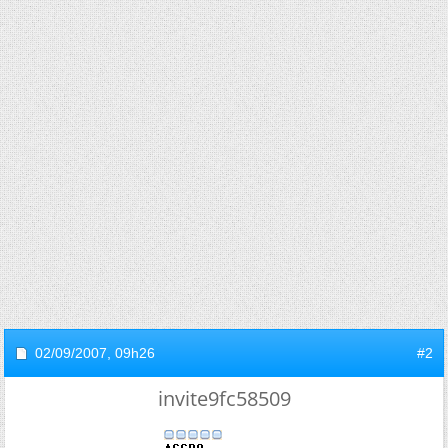
02/09/2007,
09h26
#2
invite9fc58509