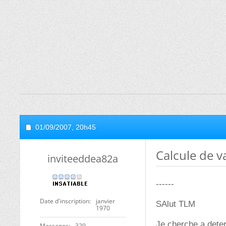
01/09/2007,
20h45
Calcule de v
inviteeddea82a
------
Date d'inscription
janvier
SAlut TLM
1970
Je cherche a dete
Messages
329