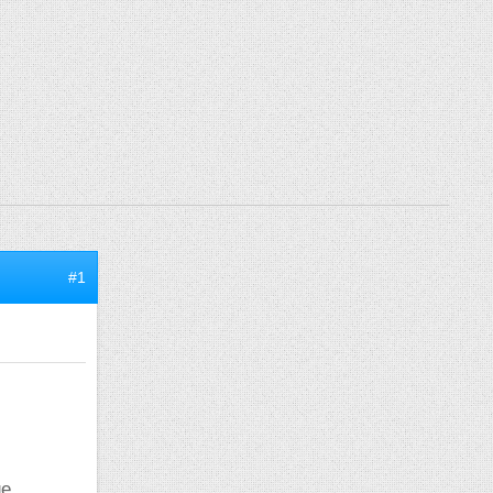
#1
ge