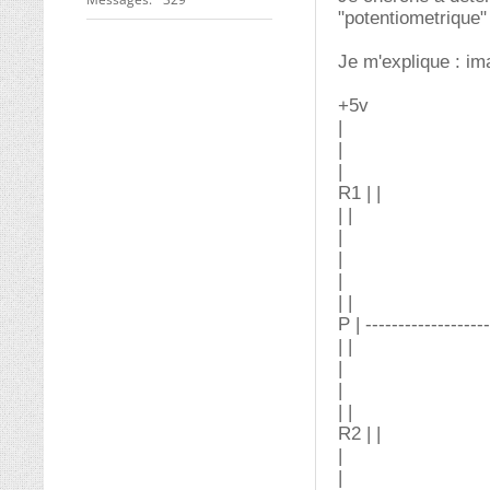
"potentiometrique"
Je m'explique : i
+5v
|
|
|
R1 | |
| |
|
|
|
| |
P | -------------------
| |
|
|
| |
R2 | |
|
|