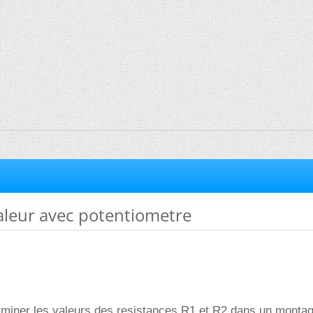
aleur avec potentiometre
rminer les valeurs des resistances R1 et R2 dans un monta