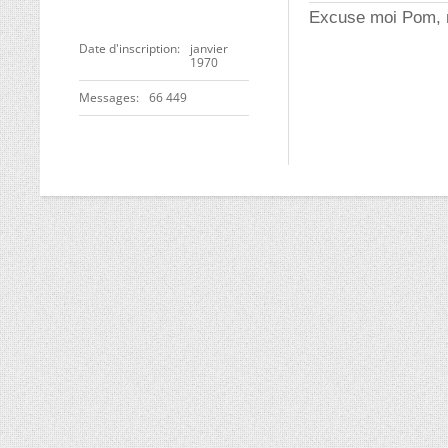
Excuse moi Pom, m
Date d'inscription
janvier
1970
Messages
66 449