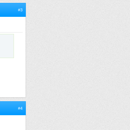
#3
#4