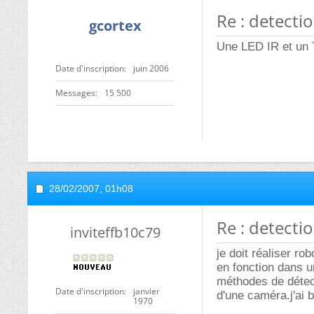
Re : detecti
gcortex
Une LED IR et un 
Date d'inscription
juin 2006
Messages
15 500
28/02/2007,
01h08
Re : detecti
inviteffb10c79
je doit réaliser ro
en fonction dans u
méthodes de détect
Date d'inscription
janvier
d'une caméra.j'ai 
1970