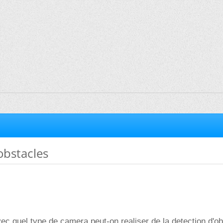
obstacles
vec quel type de camera peut-on realiser de la detection d'ob