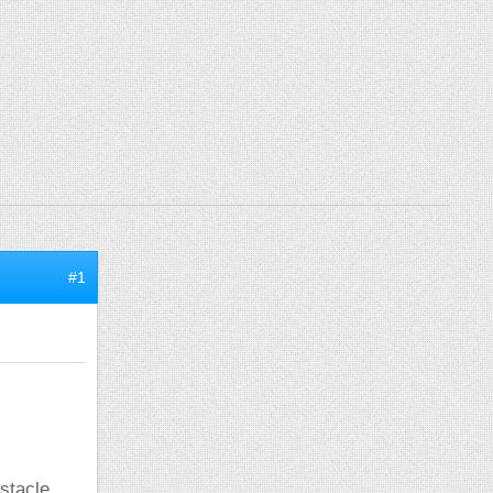
#1
stacle,