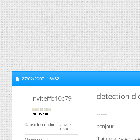
27/02/2007,
16h32
detection d'
inviteffb10c79
------
Date d'inscription
janvier
bonjour
1970
J'aimerai savoir a
Messages
4