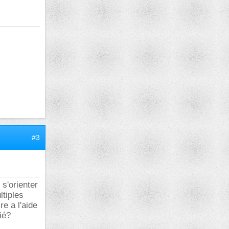
#3
 s'orienter
ltiples
e a l'aide
ié?