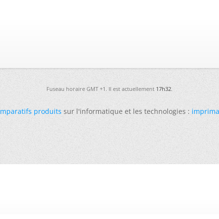
Fuseau horaire GMT +1. Il est actuellement
17h32
.
mparatifs produits
sur l'informatique et les technologies :
imprima