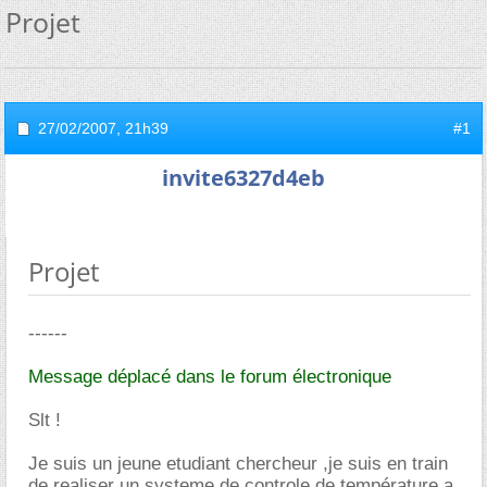
Projet
27/02/2007,
21h39
#1
invite6327d4eb
Projet
------
Message déplacé dans le forum électronique
Slt !
Je suis un jeune etudiant chercheur ,je suis en train
de realiser un systeme de controle de température a