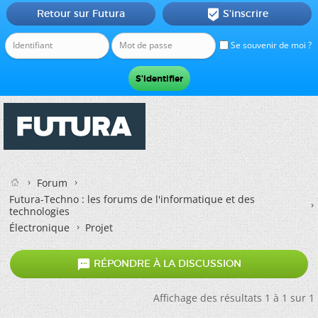
Retour sur Futura
S'inscrire

Se souvenir de moi ?
Forum
Futura-Techno : les forums de l'informatique et des
technologies
Électronique
Projet

RÉPONDRE À LA DISCUSSION
Affichage des résultats 1 à 1 sur 1