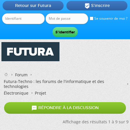
Retour sur Futura
S'inscrire

Se souvenir de moi ?
Forum
Futura-Techno : les forums de l'informatique et des
technologies
Électronique
Projet

RÉPONDRE À LA DISCUSSION
Affichage des résultats 1 à 9 sur 9