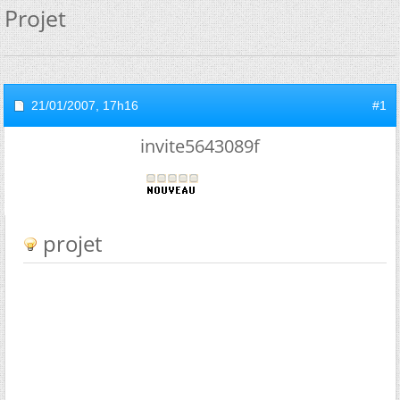
Projet
21/01/2007,
17h16
#1
invite5643089f
projet