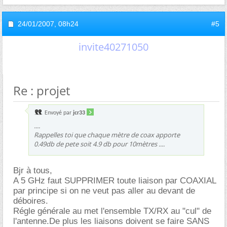
24/01/2007,
08h24
#5
invite40271050
Re : projet
Envoyé par
jcr33
....
Rappelles toi que chaque mètre de coax apporte
0.49db de pete soit 4.9 db pour 10mètres ....
Bjr à tous,
A 5 GHz faut SUPPRIMER toute liaison par COAXIAL
par principe si on ne veut pas aller au devant de
déboires.
Régle générale au met l'ensemble TX/RX au "cul" de
l'antenne.De plus les liaisons doivent se faire SANS