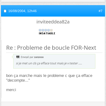
16/08/2004,
12h46
#7
inviteeddea82a
Re : Probleme de boucle FOR-Next
Envoyé par
zanzeoo
si je met un cls ça efface tout mais je v tester .....
bon ça marche mais le probleme c que ça efface
"decompte..."
merci