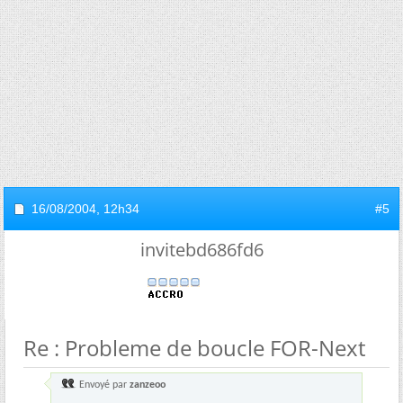
16/08/2004,
12h34
#5
invitebd686fd6
Re : Probleme de boucle FOR-Next
Envoyé par
zanzeoo