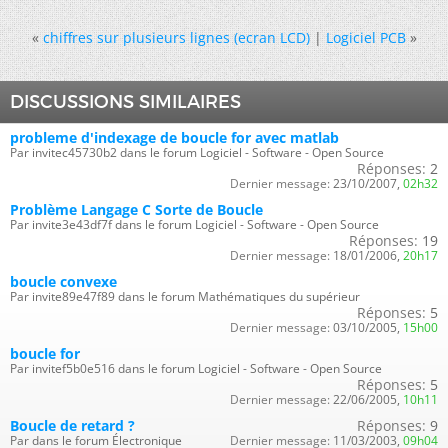
«
chiffres sur plusieurs lignes (ecran LCD)
|
Logiciel PCB
»
DISCUSSIONS SIMILAIRES
probleme d'indexage de boucle for avec matlab
Par invitec45730b2 dans le forum Logiciel - Software - Open Source
Réponses:
2
Dernier message:
23/10/2007,
02h32
Problème Langage C Sorte de Boucle
Par invite3e43df7f dans le forum Logiciel - Software - Open Source
Réponses:
19
Dernier message:
18/01/2006,
20h17
boucle convexe
Par invite89e47f89 dans le forum Mathématiques du supérieur
Réponses:
5
Dernier message:
03/10/2005,
15h00
boucle for
Par invitef5b0e516 dans le forum Logiciel - Software - Open Source
Réponses:
5
Dernier message:
22/06/2005,
10h11
Boucle de retard ?
Réponses:
9
Par dans le forum Électronique
Dernier message:
11/03/2003,
09h04