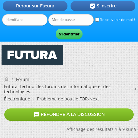
Retour sur Futura
S'inscrire

Se souvenir de moi ?
Forum
Futura-Techno : les forums de l'informatique et des
technologies
Électronique
Probleme de boucle FOR-Next

RÉPONDRE À LA DISCUSSION
Affichage des résultats 1 à 9 sur 9