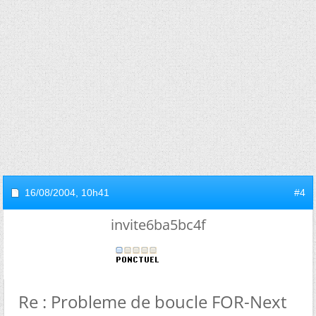
16/08/2004,
10h41
#4
invite6ba5bc4f
Re : Probleme de boucle FOR-Next