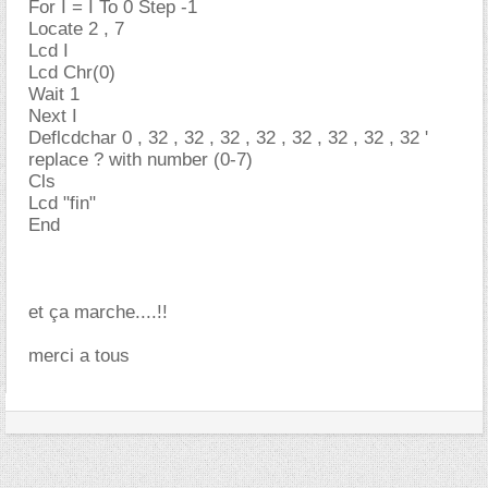
For I = I To 0 Step -1
Locate 2 , 7
Lcd I
Lcd Chr(0)
Wait 1
Next I
Deflcdchar 0 , 32 , 32 , 32 , 32 , 32 , 32 , 32 , 32 '
replace ? with number (0-7)
Cls
Lcd "fin"
End
et ça marche....!!
merci a tous