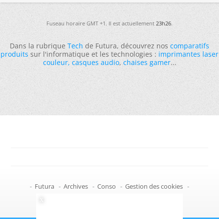
Fuseau horaire GMT +1. Il est actuellement
23h26
.
Dans la rubrique
Tech
de Futura, découvrez nos
comparatifs
produits
sur l'informatique et les technologies :
imprimantes laser
couleur
,
casques audio
,
chaises gamer
...
-
Futura
-
Archives
-
Conso
-
Gestion des cookies
-
Politique de confidentialité
-
Haut de page