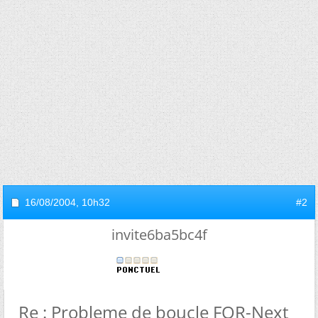
16/08/2004,
10h32
#2
invite6ba5bc4f
Re : Probleme de boucle FOR-Next