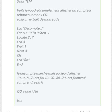
Salut TLM
Voila je voudrais simplement afficher un compte a
rebour sur mon LCD
voila un extrait de mon code
Lcd "Decompte..."
For A = 10 To 0 Step -1
Locate 2 , 7
Lcd A
Wait 1
Next A
Cls
Lcd "fin"
End
le decompte marche mais au lieu d'afficher
10...9...8...7...ect j'ai 10...90...80...70...ect j'aimerai
comprendre pk ?!
QQ a une idée
thx