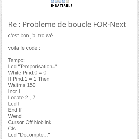
Re : Probleme de boucle FOR-Next
c'est bon j'ai trouvé
voila le code :
Tempo:
Lcd "Temporisation="
While Pind.0 = 0
If Pind.1 = 1 Then
Waitms 150
Incr I
Locate 2 , 7
Lcd I
End If
Wend
Cursor Off Noblink
Cls
Lcd "Decompte..."