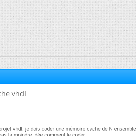
he vhdl
n projet vhdl, je dois coder une mémoire cache de N ensembl
 pas la moindre idée comment le coder.