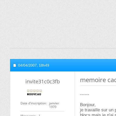
04/04/2007,
18h49
memoire cac
invite31c0c3fb
------
Date d'inscription
janvier
Bonjour,
1970
je travaille sur u
blocs mais je n'ai
Messages
1