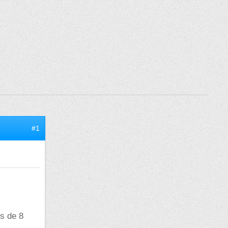
#1
es de 8