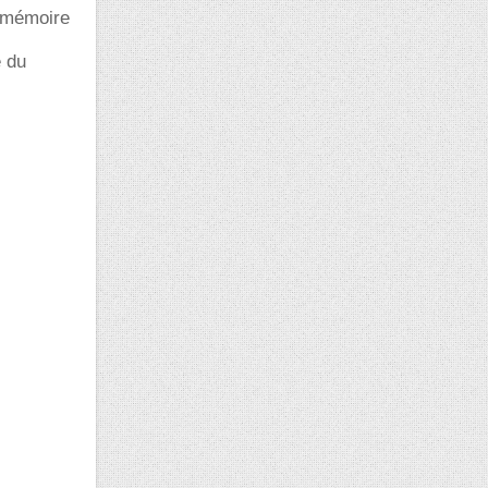
a mémoire
e du