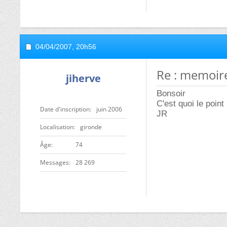
04/04/2007,
20h56
Re : memoir
jiherve
Bonsoir
C'est quoi le point
Date d'inscription
juin 2006
JR
Localisation
gironde
ge
74
Messages
28 269