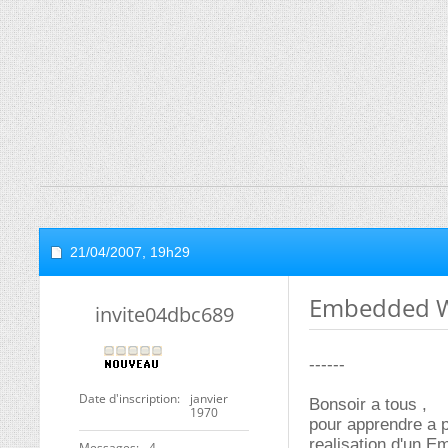
21/04/2007,
19h29
Embedded W
invite04dbc689
------
Date d'inscription
janvier
Bonsoir a tous ,
1970
pour apprendre a p
realisation d'un 
Messages
4