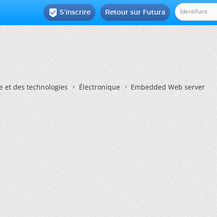
S'inscrire
Retour sur Futura

e et des technologies
Électronique
Embedded Web server