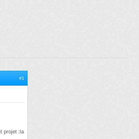
#1
 projet :la