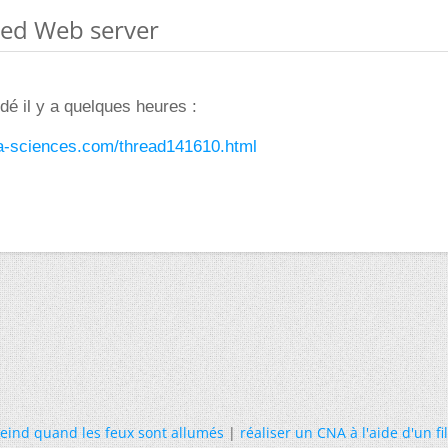
ed Web server
dé il y a quelques heures :
ura-sciences.com/thread141610.html
teind quand les feux sont allumés
|
réaliser un CNA à l'aide d'un fi