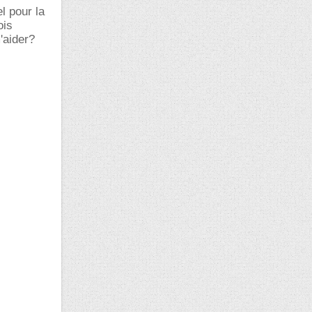
l pour la
ois
'aider?