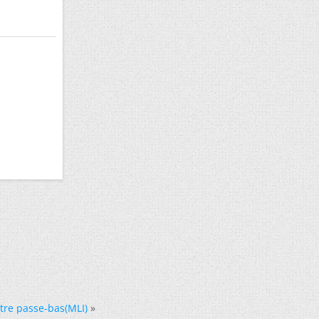
ltre passe-bas(MLI)
»