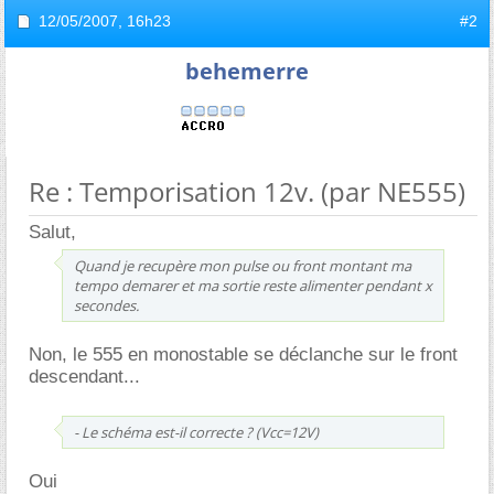
12/05/2007,
16h23
#2
behemerre
Re : Temporisation 12v. (par NE555)
Salut,
Quand je recupère mon pulse ou front montant ma
tempo demarer et ma sortie reste alimenter pendant x
secondes.
Non, le 555 en monostable se déclanche sur le front
descendant...
- Le schéma est-il correcte ? (Vcc=12V)
Oui