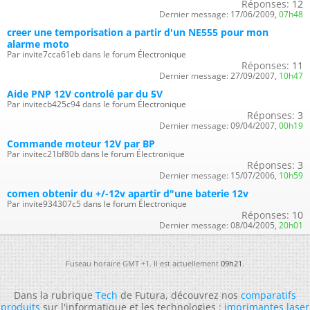
Réponses:
12
Dernier message:
17/06/2009,
07h48
creer une temporisation a partir d'un NE555 pour mon
alarme moto
Par invite7cca61eb dans le forum Électronique
Réponses:
11
Dernier message:
27/09/2007,
10h47
Aide PNP 12V controlé par du 5V
Par invitecb425c94 dans le forum Électronique
Réponses:
3
Dernier message:
09/04/2007,
00h19
Commande moteur 12V par BP
Par invitec21bf80b dans le forum Électronique
Réponses:
3
Dernier message:
15/07/2006,
10h59
comen obtenir du +/-12v apartir d"une baterie 12v
Par invite934307c5 dans le forum Électronique
Réponses:
10
Dernier message:
08/04/2005,
20h01
Fuseau horaire GMT +1. Il est actuellement
09h21
.
Dans la rubrique
Tech
de Futura, découvrez nos
comparatifs
produits
sur l'informatique et les technologies :
imprimantes laser