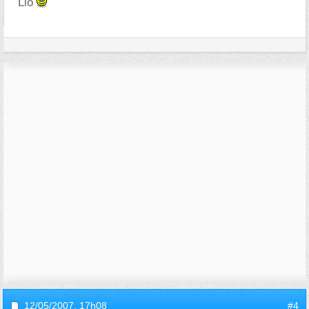
Lio
12/05/2007,
17h08
#4