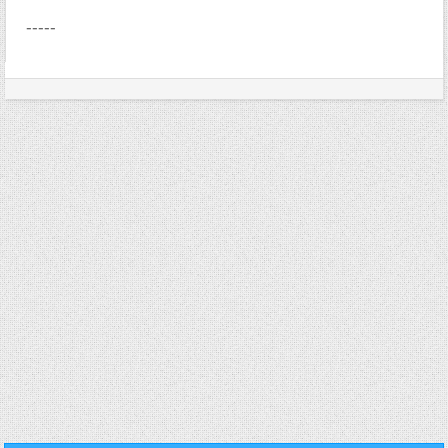
-----