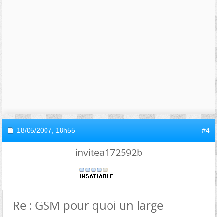
18/05/2007,
18h55
#4
invitea172592b
Re : GSM pour quoi un large