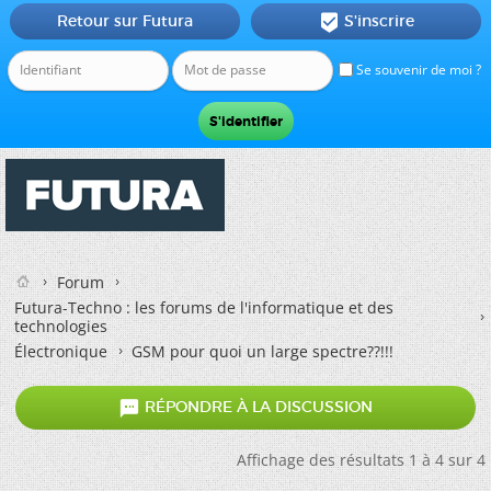
Retour sur Futura
S'inscrire

Se souvenir de moi ?
Forum
Futura-Techno : les forums de l'informatique et des
technologies
Électronique
GSM pour quoi un large spectre??!!!

RÉPONDRE À LA DISCUSSION
Affichage des résultats 1 à 4 sur 4