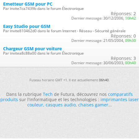
Emetteur GSM pour PC
Par invite7ca7439b dans le forum Électronique
Réponses:
2
Dernier message:
30/12/2006,
16h42
Easy Studio pour GSM
Par invite810462d0 dans le forum Internet - Réseau - Sécurité générale
Réponses:
0
Dernier message:
21/05/2004,
09h30
Chargeur GSM pour voiture
Par invitea8c88a00 dans le forum Électronique
Réponses:
3
Dernier message:
30/06/2003,
00h40
Fuseau horaire GMT +1. Il est actuellement
06h40
.
Dans la rubrique
Tech
de Futura, découvrez nos
comparatifs
produits
sur l'informatique et les technologies :
imprimantes laser
couleur
,
casques audio
,
chaises gamer
...