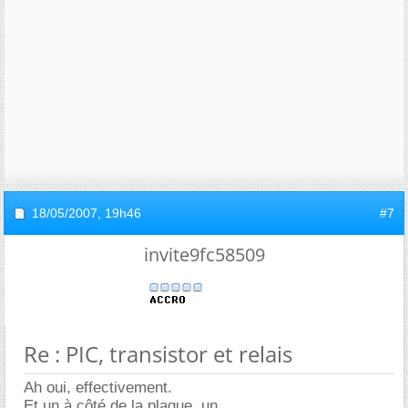
18/05/2007,
19h46
#7
invite9fc58509
Re : PIC, transistor et relais
Ah oui, effectivement.
Et un à côté de la plaque, un...