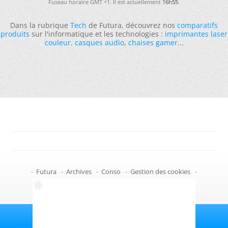
Fuseau horaire GMT +1. Il est actuellement
16h55
.
Dans la rubrique
Tech
de Futura, découvrez nos
comparatifs
produits
sur l'informatique et les technologies :
imprimantes laser
couleur
,
casques audio
,
chaises gamer
...
-
Futura
-
Archives
-
Conso
-
Gestion des cookies
-
Politique de confidentialité
-
Haut de page