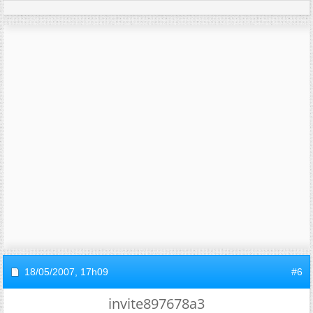
18/05/2007,
17h09
#6
invite897678a3