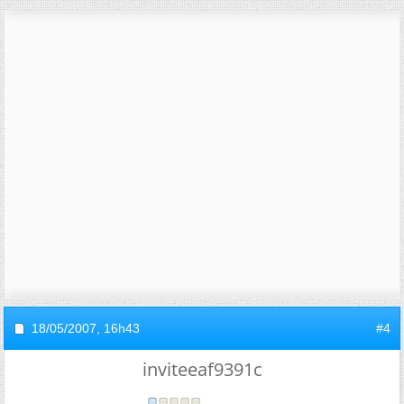
18/05/2007,
16h43
#4
inviteeaf9391c