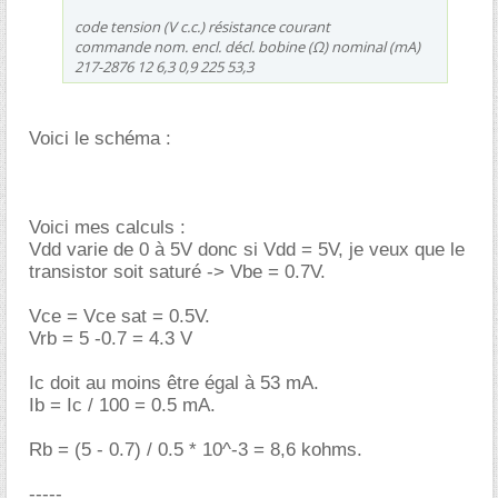
code tension (V c.c.) résistance courant
commande nom. encl. décl. bobine (Ω) nominal (mA)
217-2876 12 6,3 0,9 225 53,3
Voici le schéma :
Voici mes calculs :
Vdd varie de 0 à 5V donc si Vdd = 5V, je veux que le
transistor soit saturé -> Vbe = 0.7V.
Vce = Vce sat = 0.5V.
Vrb = 5 -0.7 = 4.3 V
Ic doit au moins être égal à 53 mA.
Ib = Ic / 100 = 0.5 mA.
Rb = (5 - 0.7) / 0.5 * 10^-3 = 8,6 kohms.
-----