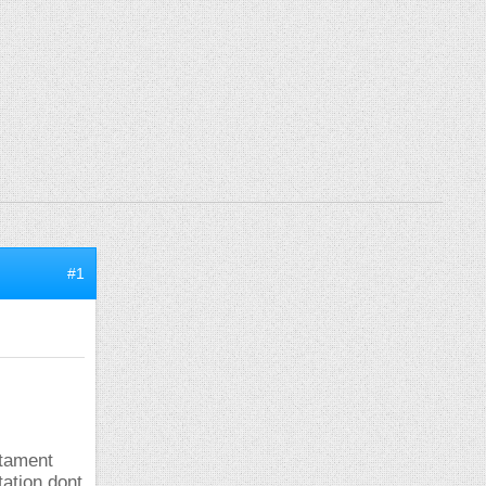
#1
otament
tation dont