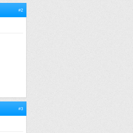
#2
#3