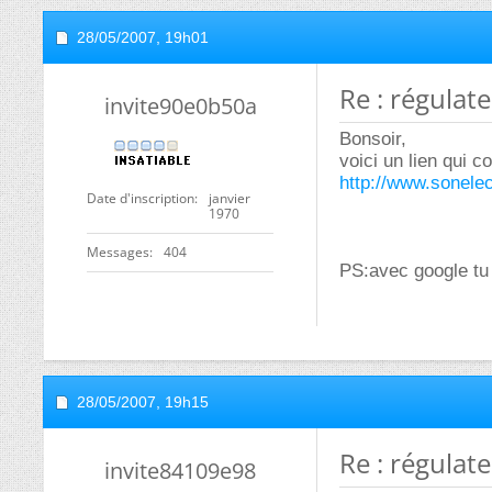
28/05/2007,
19h01
Re : régulat
invite90e0b50a
Bonsoir,
voici un lien qui 
http://www.sonele
Date d'inscription
janvier
1970
Messages
404
PS:avec google tu a
28/05/2007,
19h15
Re : régulat
invite84109e98