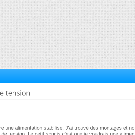
e tension
ire une alimentation stabilisé. J'ai trouvé des montages et n
 de tension. Le petit soucis c'est que je voudrais une alimen