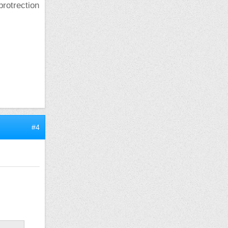
protrection
#4