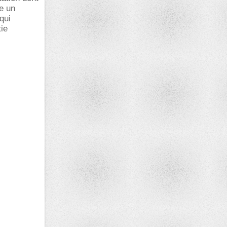
ie un
qui
tie