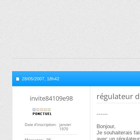
28/05/2007,
18h42
régulateur d
invite84109e98
------
Date d'inscription
janvier
Bonjour,
1970
Je souhaiterais fa
avec un régulateur
Messages
95