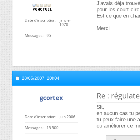
J'avais déja trouvé
pour les court-circ
Est ce que en chan
Date d'inscription
janvier
1970
Merci
Messages
95
28/05/2007,
20h04
Re : régulat
gcortex
Slt,
en aucun cas tu pe
Date d'inscription
juin 2006
tu peux faire une 
ou améliorer ce m
Messages
15 500