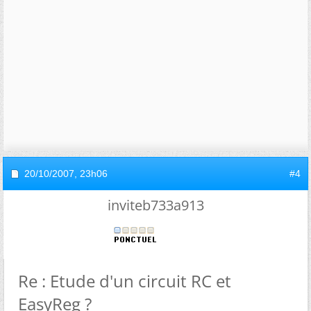
20/10/2007,
23h06
#4
inviteb733a913
Re : Etude d'un circuit RC et
EasyReg ?