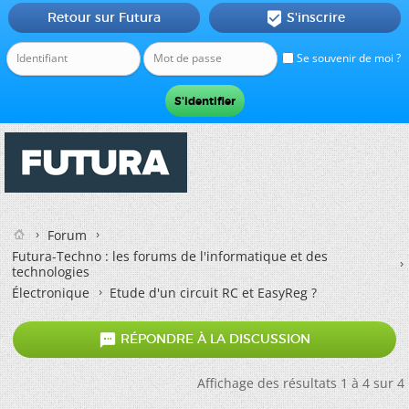
Retour sur Futura
S'inscrire

Se souvenir de moi ?
Forum
Futura-Techno : les forums de l'informatique et des
technologies
Électronique
Etude d'un circuit RC et EasyReg ?

RÉPONDRE À LA DISCUSSION
Affichage des résultats 1 à 4 sur 4