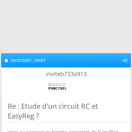
20/10/2007,
14h57
#2
inviteb733a913
Re : Etude d'un circuit RC et
EasyReg ?