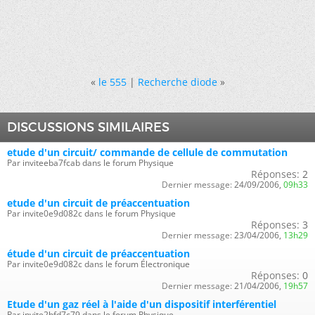
«
le 555
|
Recherche diode
»
DISCUSSIONS SIMILAIRES
etude d'un circuit/ commande de cellule de commutation
Par inviteeba7fcab dans le forum Physique
Réponses:
2
Dernier message:
24/09/2006,
09h33
etude d'un circuit de préaccentuation
Par invite0e9d082c dans le forum Physique
Réponses:
3
Dernier message:
23/04/2006,
13h29
étude d'un circuit de préaccentuation
Par invite0e9d082c dans le forum Électronique
Réponses:
0
Dernier message:
21/04/2006,
19h57
Etude d'un gaz réel à l'aide d'un dispositif interférentiel
Par invite2bfd7c79 dans le forum Physique