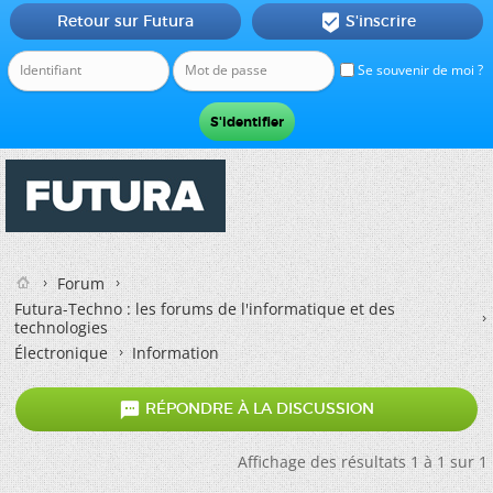
Retour sur Futura
S'inscrire

Se souvenir de moi ?
Forum
Futura-Techno : les forums de l'informatique et des
technologies
Électronique
Information

RÉPONDRE À LA DISCUSSION
Affichage des résultats 1 à 1 sur 1