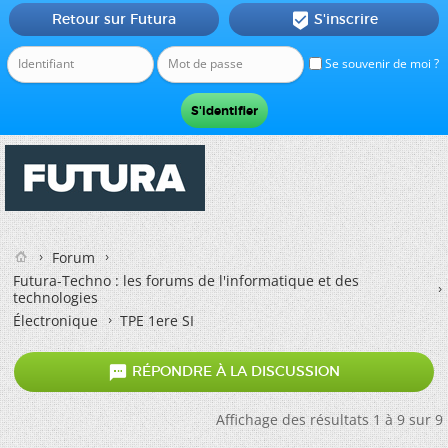
Retour sur Futura
S'inscrire

Se souvenir de moi ?
Forum
Futura-Techno : les forums de l'informatique et des
technologies
Électronique
TPE 1ere SI

RÉPONDRE À LA DISCUSSION
Affichage des résultats 1 à 9 sur 9