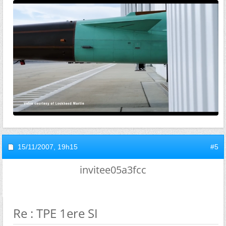
15/11/2007,
19h15
#5
invitee05a3fcc
Re : TPE 1ere SI