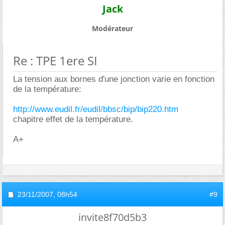
Jack
Modérateur
Re : TPE 1ere SI
La tension aux bornes d'une jonction varie en fonction
de la température:
http://www.eudil.fr/eudil/bbsc/bip/bip220.htm
chapitre effet de la température.
A+
23/11/2007,
08h54
#9
invite8f70d5b3