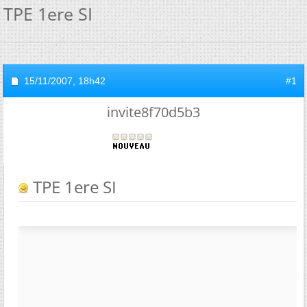
TPE 1ere SI
15/11/2007,
18h42
#1
invite8f70d5b3
TPE 1ere SI