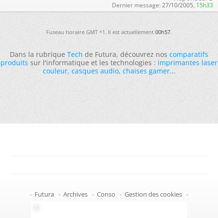
Dernier message:
27/10/2005,
15h33
Fuseau horaire GMT +1. Il est actuellement
00h57
.
Dans la rubrique
Tech
de Futura, découvrez nos
comparatifs
produits
sur l'informatique et les technologies :
imprimantes laser
couleur
,
casques audio
,
chaises gamer
...
-
Futura
-
Archives
-
Conso
-
Gestion des cookies
-
Politique de confidentialité
-
Haut de page