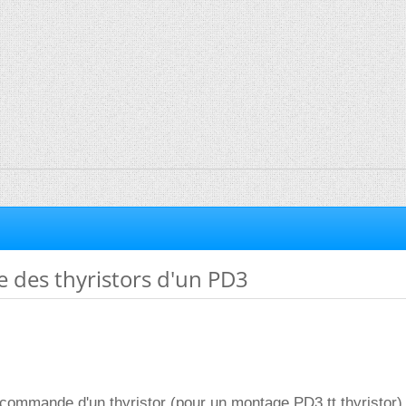
des thyristors d'un PD3
a commande d'un thyristor (pour un montage PD3 tt thyristor)