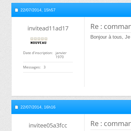
22/07/2014,
15h57
Re : comman
invitead11ad17
Bonjour à tous, Je
Date d'inscription
janvier
1970
Messages
3
22/07/2014,
16h16
Re : comman
invitee05a3fcc