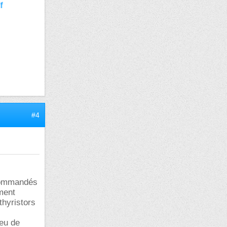
f
#4
 commandés
ment
thyristors
peu de