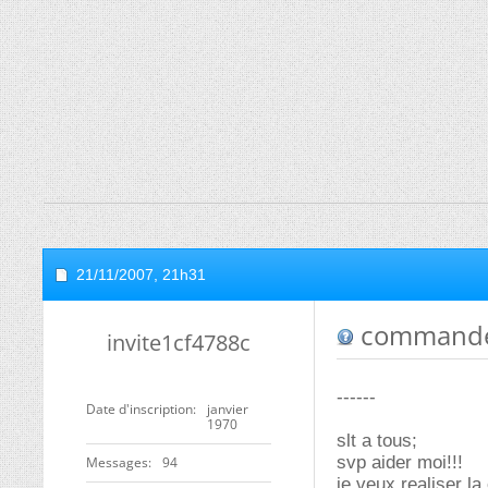
21/11/2007,
21h31
commande 
invite1cf4788c
------
Date d'inscription
janvier
1970
slt a tous;
svp aider moi!!!
Messages
94
je veux realiser l