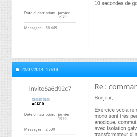
10 secondes de go
Date d'inscription
janvier
1970
Messages
66 449
22/07/2014,
17h18
Re : comman
invite6a6d92c7
Bonjour,
Exercice scolaire 
Date d'inscription
janvier
mono sont très peu
1970
anodique, commuta
avec isolation galv
Messages
2 530
transformateur d'i