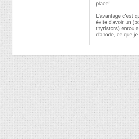
place!
L'avantage c'est q
évite d'avoir un (
thyristors) enroul
d'anode, ce que je 