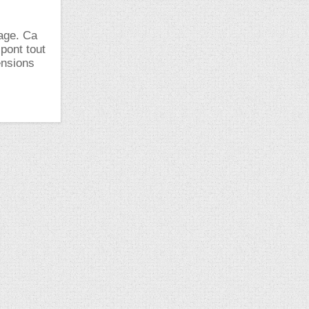
çage. Ca
pont tout
ensions