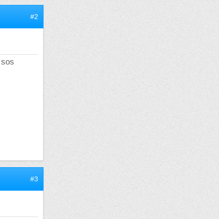
#2
 sos
#3