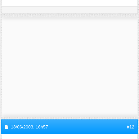
18/06/2003,
16h57
#12