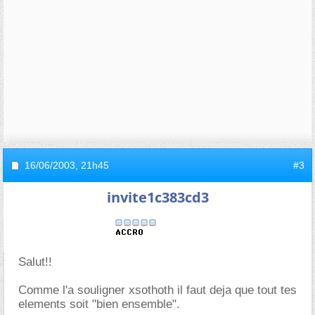
16/06/2003,
21h45
#3
invite1c383cd3
Salut!!
Comme l'a souligner xsothoth il faut deja que tout tes
elements soit "bien ensemble".