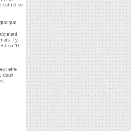
 est reliée
 quelque
 donnant
mais il y
est un "0"
eut etre
ec deux
es