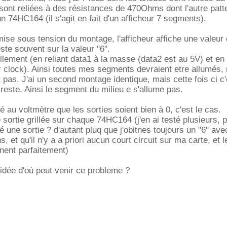
sont reliées à des résistances de 470Ohms dont l'autre patte
n 74HC164 (il s'agit en fait d'un afficheur 7 segments).
 mise sous tension du montage, l'afficheur affiche une valeur
este souvent sur la valeur "6".
lement (en reliant data1 à la masse (data2 est au 5V) et en
 clock). Ainsi toutes mes segments devraient etre allumés, 
t pas. J'ai un second montage identique, mais cette fois ci c'
i reste. Ainsi le segment du milieu e s'allume pas.
ié au voltmètre que les sorties soient bien à 0, c'est le cas.
e sortie grillée sur chaque 74HC164 (j'en ai testé plusieurs, p
llé une sortie ? d'autant pluq que j'obitnes toujours un "6" av
s, et qu'il n'y a a priori aucun court circuit sur ma carte, et l
nnent parfaitement)
 idée d'où peut venir ce probleme ?