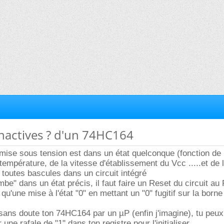
 inactives ? d'un 74HC164
mise sous tension est dans un état quelconque (fonction de
a température, de la vitesse d'établissement du Vcc .....et de 
toutes bascules dans un circuit intégré
ombe" dans un état précis, il faut faire un Reset du circuit a
 qu'une mise à l'état "0" en mettant un "0" fugitif sur la born
ans doute ton 74HC164 par un µP (enfin j'imagine), tu peux
e rafale de "1" dans ton registre pour l'initialiser.