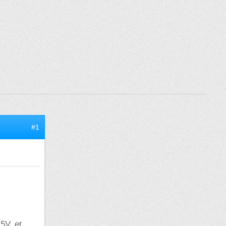
#1
5V, et