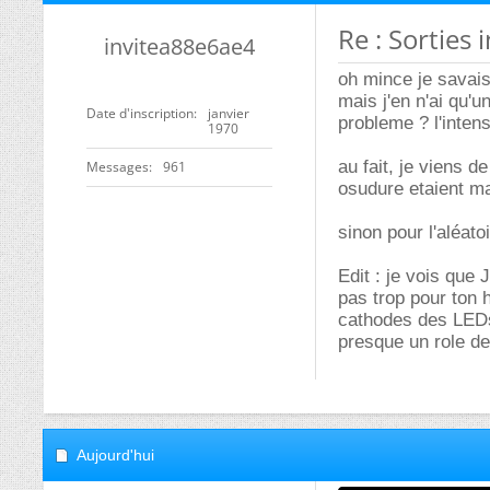
Re : Sorties
invitea88e6ae4
oh mince je savais
mais j'en n'ai qu'u
Date d'inscription
janvier
probleme ? l'intens
1970
au fait, je viens 
Messages
961
osudure etaient mal
sinon pour l'aléatoi
Edit : je vois que
pas trop pour ton h
cathodes des LEDs, 
presque un role de
Aujourd'hui