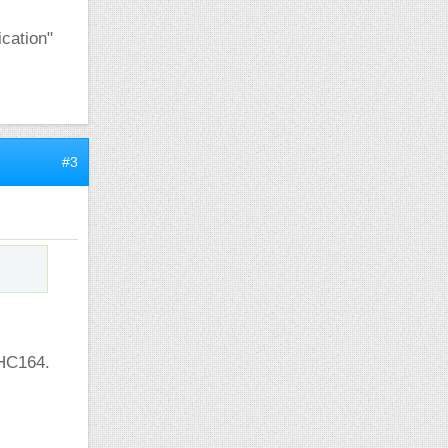
cation"
#3
4HC164.