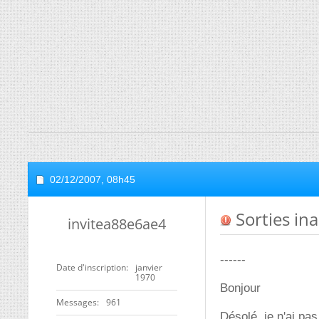
02/12/2007,
08h45
Sorties in
invitea88e6ae4
------
Date d'inscription
janvier
1970
Bonjour
Messages
961
Désolé, je n'ai pa