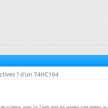
actives ? d'un 74HC164
s de schéma, mais j'ai 7 leds dont les anodes sont reliées au 