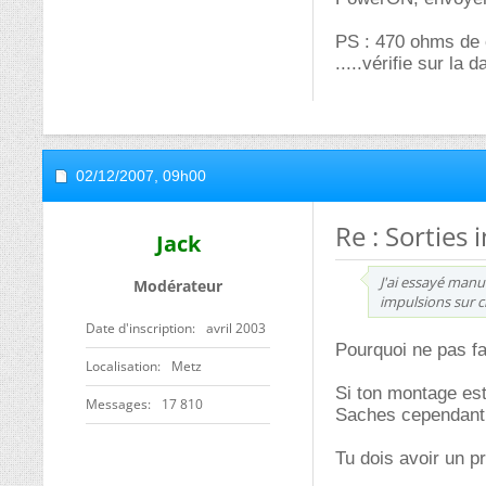
PS : 470 ohms de c
.....vérifie sur la
02/12/2007,
09h00
Re : Sorties
Jack
J'ai essayé manu
Modérateur
impulsions sur c
Date d'inscription
avril 2003
Pourquoi ne pas fa
Localisation
Metz
Si ton montage est
Messages
17 810
Saches cependant q
Tu dois avoir un p