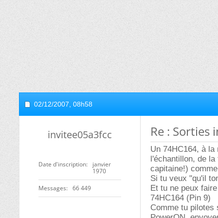
02/12/2007,
08h58
Re : Sorties
invitee05a3fcc
Un 74HC164, à la 
l'échantillon, de l
Date d'inscription
janvier
capitaine!) comme 
1970
Si tu veux "qu'il t
Et tu ne peux faire
Messages
66 449
74HC164 (Pin 9)
Comme tu pilotes s
PowerON, envoyer un