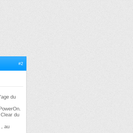
#2
l'age du
u PowerOn.
e Clear du
 , au