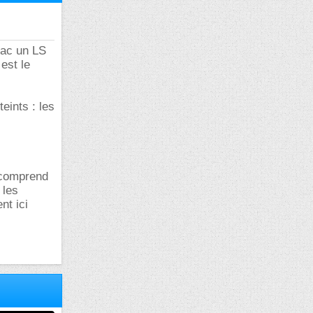
 ac un LS
est le
eints : les
 comprend
 les
nt ici