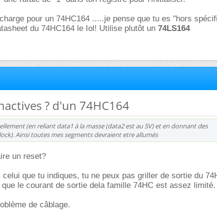
harge pour un 74HC164 .....je pense que tu es "hors spécifi
 datasheet du 74HC164 le Iol! Utilise plutôt un
74LS164
 inactives ? d'un 74HC164
ellement (en reliant data1 à la masse (data2 est au 5V) et en donnant des
lock). Ainsi toutes mes segments devraient etre allumés
ire un reset?
 celui que tu indiques, tu ne peux pas griller de sortie du 7
ue le courant de sortie dela famille 74HC est assez limité.
roblème de câblage.