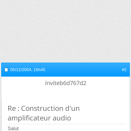
05/12/2004,
16h45
#2
inviteb6d767d2
Re : Construction d'un
amplificateur audio
Salut