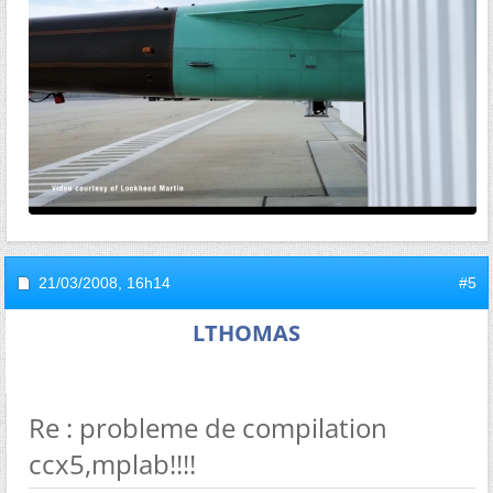
21/03/2008,
16h14
#5
LTHOMAS
Re : probleme de compilation
ccx5,mplab!!!!