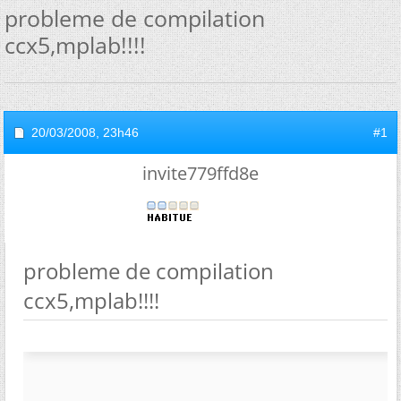
probleme de compilation
ccx5,mplab!!!!
20/03/2008,
23h46
#1
invite779ffd8e
probleme de compilation
ccx5,mplab!!!!