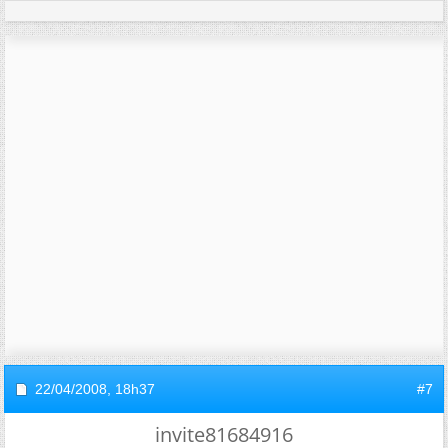
22/04/2008,
18h37
#7
invite81684916