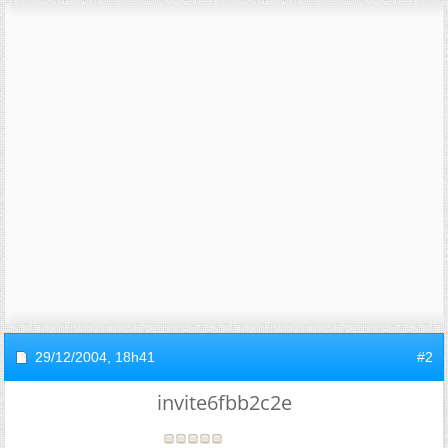
29/12/2004,
18h41
#2
invite6fbb2c2e