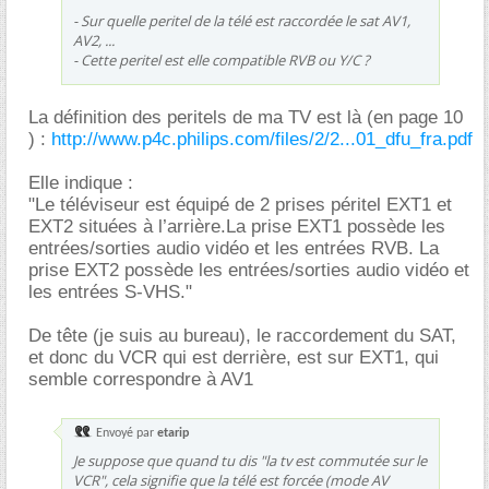
- Sur quelle peritel de la télé est raccordée le sat AV1,
AV2, ...
- Cette peritel est elle compatible RVB ou Y/C ?
La définition des peritels de ma TV est là (en page 10
) :
http://www.p4c.philips.com/files/2/2...01_dfu_fra.pdf
Elle indique :
"Le téléviseur est équipé de 2 prises péritel EXT1 et
EXT2 situées à l’arrière.La prise EXT1 possède les
entrées/sorties audio vidéo et les entrées RVB. La
prise EXT2 possède les entrées/sorties audio vidéo et
les entrées S-VHS."
De tête (je suis au bureau), le raccordement du SAT,
et donc du VCR qui est derrière, est sur EXT1, qui
semble correspondre à AV1
Envoyé par
etarip
Je suppose que quand tu dis "la tv est commutée sur le
VCR", cela signifie que la télé est forcée (mode AV