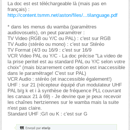
La doc est est téléchargeable là (mais pas en
français) :
http://content.tsmm.net/aston/files/...tilanguage.pdf
* dans les menus du wamba (paramètres
audiovosuels), on peut paramétrer :
TV Video (RGB ou Y/C ou PAL) : c'est sur RGB
TV Audio (stéréo ou mono) : c'est sur Stéréo
TV Format (4/3 ou 16/9 : c'est sur 16/9
VCR Video PAL ou Y/C - La doc précise "La video de
la prise peritel est au standard PAL ou Y/C selon votre
choix" (mais bizarrement cette option est inaccessible
dans le paramétrage! C'est sur PAL)
VCR Audio : stéréo (et inaccessible également!)
UHF : sur 21 (récepteur équipé d'un modulateur UHF
PAL b/g k et i à synthèse de fréquence PLL couvrant
les canaux 21 à 69) - Je devine que je peux recevoir
les chaînes hertziennes sur le wamba mais la suite
n'est pas claire.
Standard UHF :G/I ou K : c'est sur G
Envoyé par
etarip