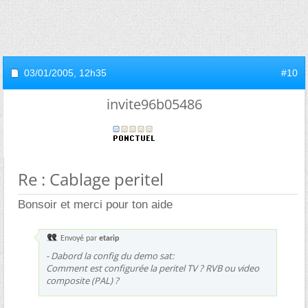
03/01/2005,
12h35
#10
invite96b05486
Re : Cablage peritel
Bonsoir et merci pour ton aide
Envoyé par
etarip
- Dabord la config du demo sat:
Comment est configurée la peritel TV ? RVB ou video
composite (PAL) ?