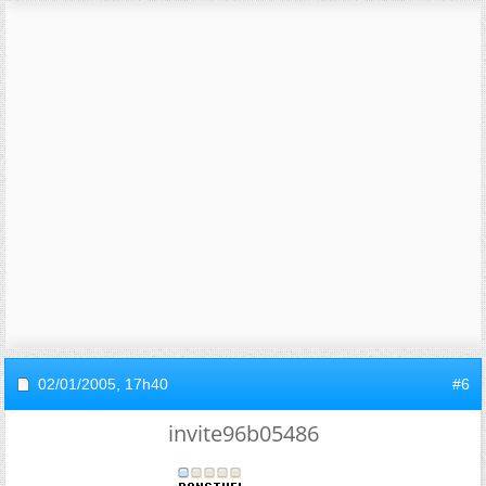
02/01/2005,
17h40
#6
invite96b05486