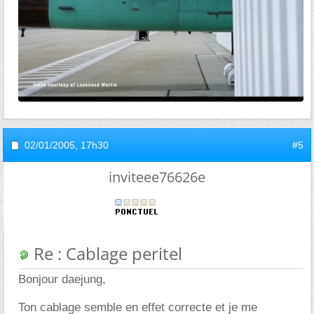
02/01/2005,
17h30
#5
inviteee76626e
Re : Cablage peritel
Bonjour daejung,
Ton cablage semble en effet correcte et je me