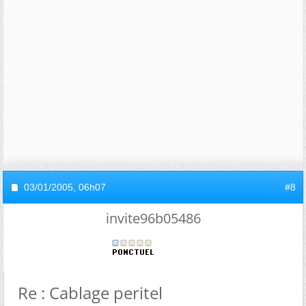
03/01/2005,
06h07
#8
invite96b05486
Re : Cablage peritel