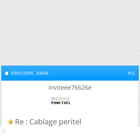
03/01/2005,
20h06
#11
inviteee76626e
Re : Cablage peritel
Je comprends un peu mieux maintenant.
Ta config parrait tout a fait correcte.