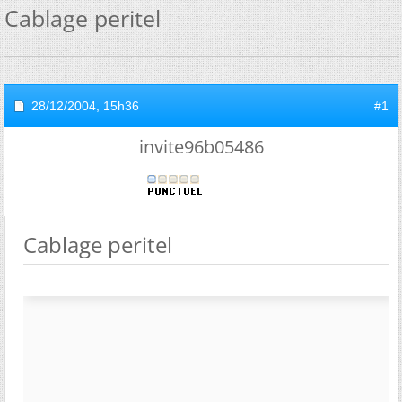
Cablage peritel
28/12/2004,
15h36
#1
invite96b05486
Cablage peritel