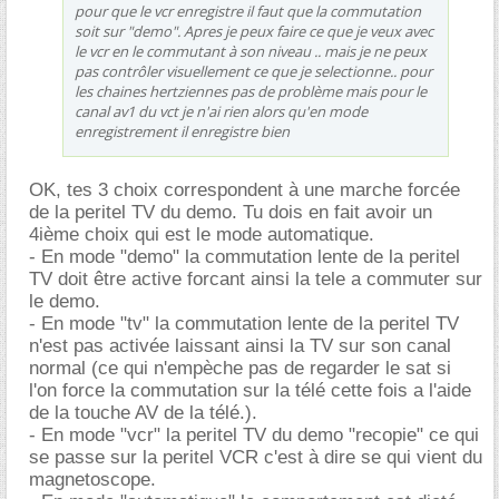
pour que le vcr enregistre il faut que la commutation
soit sur "demo". Apres je peux faire ce que je veux avec
le vcr en le commutant à son niveau .. mais je ne peux
pas contrôler visuellement ce que je selectionne.. pour
les chaines hertziennes pas de problème mais pour le
canal av1 du vct je n'ai rien alors qu'en mode
enregistrement il enregistre bien
OK, tes 3 choix correspondent à une marche forcée
de la peritel TV du demo. Tu dois en fait avoir un
4ième choix qui est le mode automatique.
- En mode "demo" la commutation lente de la peritel
TV doit être active forcant ainsi la tele a commuter sur
le demo.
- En mode "tv" la commutation lente de la peritel TV
n'est pas activée laissant ainsi la TV sur son canal
normal (ce qui n'empèche pas de regarder le sat si
l'on force la commutation sur la télé cette fois a l'aide
de la touche AV de la télé.).
- En mode "vcr" la peritel TV du demo "recopie" ce qui
se passe sur la peritel VCR c'est à dire se qui vient du
magnetoscope.