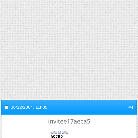
30/12/2004,
11h05
#4
invitee17aeca5