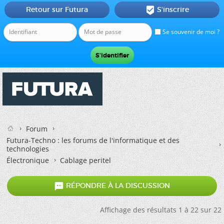
Retour sur Futura
S'inscrire

Se souvenir de moi ?
Forum
Futura-Techno : les forums de l'informatique et des
technologies
Électronique
Cablage peritel

RÉPONDRE À LA DISCUSSION
Affichage des résultats 1 à 22 sur 22