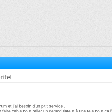
ritel
m et j'ai besoin d'un p'tit service .
 faire cable pour relier un demodulateur à une tele pour ca j'