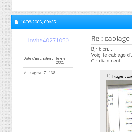
10/08/2006,
09h35
Re : cablage 
invite40271050
Bjr blon...
Voiçi le cablage d'
Date d'inscription
février
Cordialement
2005
Messages
71 138
Images atta