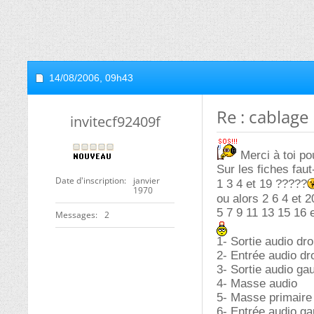
14/08/2006,
09h43
Re : cablage 
invitecf92409f
Merci à toi pou
Sur les fiches faut
Date d'inscription
janvier
1 3 4 et 19 ?????
1970
ou alors 2 6 4 et 
5 7 9 11 13 15 16 
Messages
2
1- Sortie audio dro
2- Entrée audio dr
3- Sortie audio ga
4- Masse audio
5- Masse primaire
6- Entrée audio g