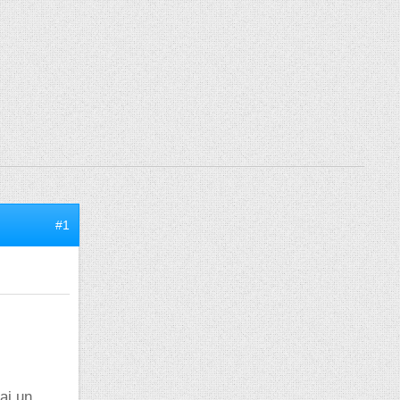
#1
ai un