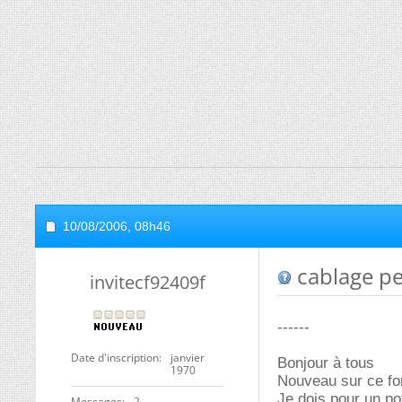
10/08/2006,
08h46
cablage pe
invitecf92409f
------
Date d'inscription
janvier
Bonjour à tous
1970
Nouveau sur ce foru
Je dois pour un pot
Messages
2