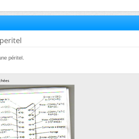
peritel
une péritel.
chées