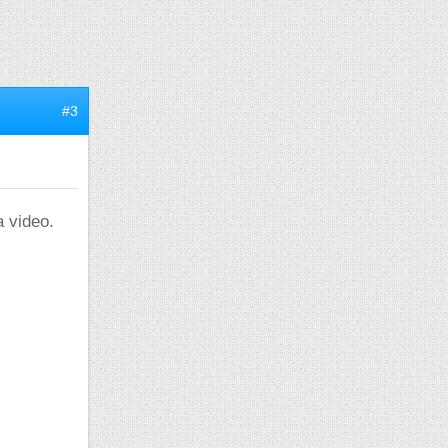
#3
a video.