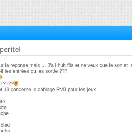
peritel
r la reponse mais ... J'a i huit fils et ne veux que le son et l
-il les entrées ou les sortie ???
20 ????
et 18 concerne le cablage RVB pour les jeux
ite
oite
uche
 bleu
auche