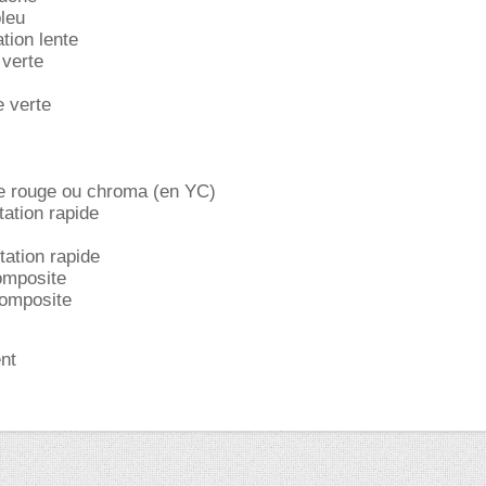
bleu
tion lente
 verte
e verte
re rouge ou chroma (en YC)
ation rapide
ation rapide
omposite
composite
nt