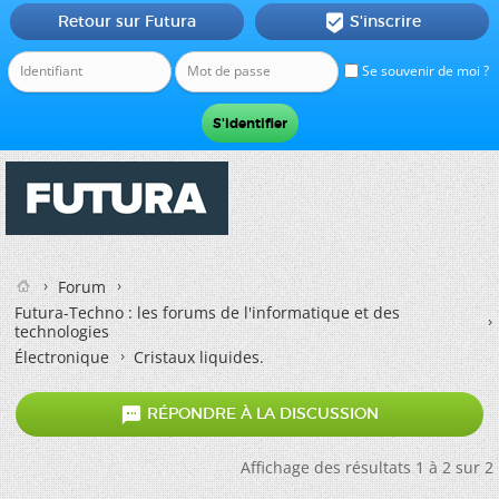
Retour sur Futura
S'inscrire

Se souvenir de moi ?
Forum
Futura-Techno : les forums de l'informatique et des
technologies
Électronique
Cristaux liquides.

RÉPONDRE À LA DISCUSSION
Affichage des résultats 1 à 2 sur 2