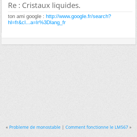
Re : Cristaux liquides.
ton ami google :
http://www.google.fr/search?
hl=fr&cl...a=lr%3Dlang_fr
«
Probleme de monostable
|
Comment fonctionne le LM567
»