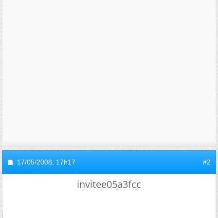
17/05/2008,
17h17
#2
invitee05a3fcc