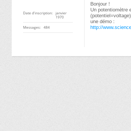
Bonjour !
Un potentiomètre e
Date d'inscription
janvier
(potentiel=voltage)
1970
une démo :
http://www.science
Messages
484