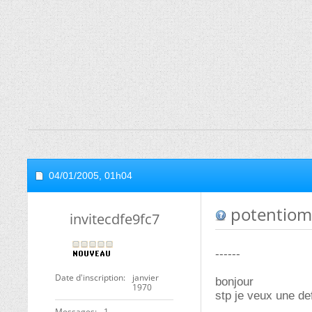
04/01/2005,
01h04
potentiom
invitecdfe9fc7
------
Date d'inscription
janvier
bonjour
1970
stp je veux une def
Messages
1