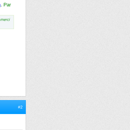
m
. Par
 merci
#2