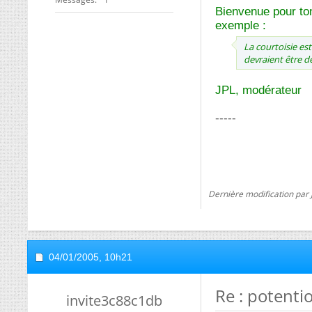
Bienvenue pour ton
exemple :
La courtoisie e
devraient être 
JPL, modérateur
-----
Dernière modification par 
04/01/2005,
10h21
Re : potenti
invite3c88c1db