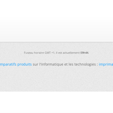
Fuseau horaire GMT +1. Il est actuellement
09h44
.
mparatifs produits
sur l'informatique et les technologies :
imprima