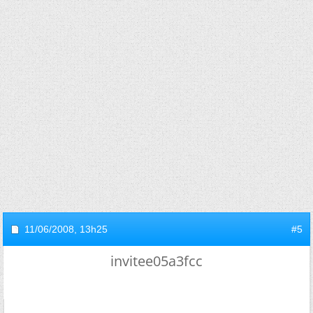
11/06/2008,
13h25
#5
invitee05a3fcc