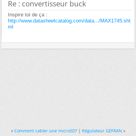
Re : convertisseur buck
Inspire toi de ça :
http://www.datasheetcatalog.com/data.../MAX1745.sht
ml
«
Comment cabler une microSD?
|
Régulateur GEFRAN
»