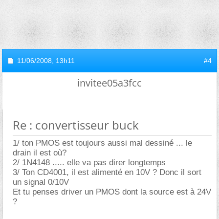
11/06/2008,
13h11
#4
invitee05a3fcc
Re : convertisseur buck
1/ ton PMOS est toujours aussi mal dessiné ... le
drain il est où?
2/ 1N4148 ..... elle va pas direr longtemps
3/ Ton CD4001, il est alimenté en 10V ? Donc il sort
un signal 0/10V
Et tu penses driver un PMOS dont la source est à 24V
?