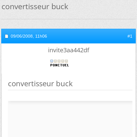
convertisseur buck
09/06/2008,
11h06
#1
invite3aa442df
convertisseur buck