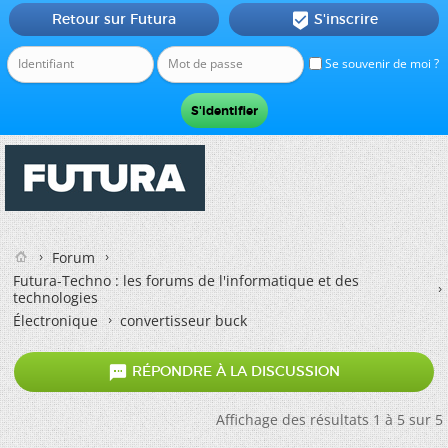
Retour sur Futura
S'inscrire

Se souvenir de moi ?
Forum
Futura-Techno : les forums de l'informatique et des
technologies
Électronique
convertisseur buck

RÉPONDRE À LA DISCUSSION
Affichage des résultats 1 à 5 sur 5