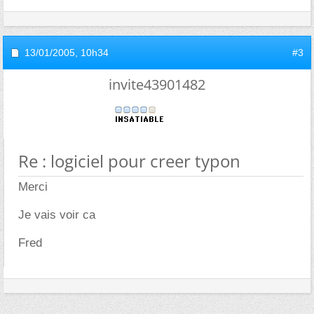
13/01/2005,
10h34
#3
invite43901482
Re : logiciel pour creer typon
Merci
Je vais voir ca
Fred