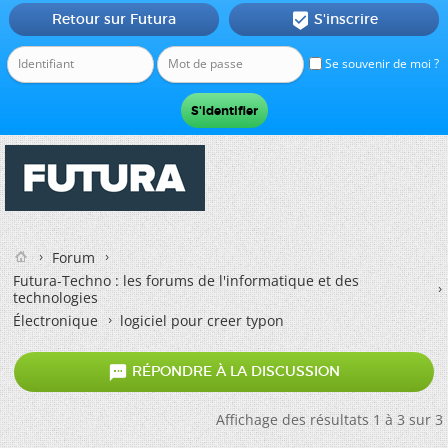
Retour sur Futura
S'inscrire

Se souvenir de moi ?
Forum
Futura-Techno : les forums de l'informatique et des
technologies
Électronique
logiciel pour creer typon

RÉPONDRE À LA DISCUSSION
Affichage des résultats 1 à 3 sur 3