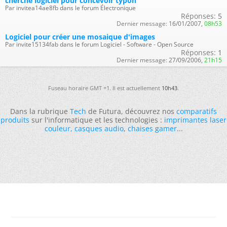
cherche logiciel pour concevoir typon
Par invitea14ae8fb dans le forum Électronique
Réponses:
5
Dernier message:
16/01/2007,
08h53
Logiciel pour créer une mosaique d'images
Par invite15134fab dans le forum Logiciel - Software - Open Source
Réponses:
1
Dernier message:
27/09/2006,
21h15
Fuseau horaire GMT +1. Il est actuellement
10h43
.
Dans la rubrique
Tech
de Futura, découvrez nos
comparatifs
produits
sur l'informatique et les technologies :
imprimantes laser
couleur
,
casques audio
,
chaises gamer
...