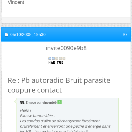
Vincent
05/10/2008,
19h30
#7
invite0090e9b8
Re : Pb autoradio Bruit parasite
coupure contact
Envoyé par
vincent66
Hello !
Fausse bonne idée...
Les condos d'alim se déchargeront forcément
brutalement et enverront une pêche d'énergie dans
les HP... j'en reste à ce que j'ai déjà écrit...