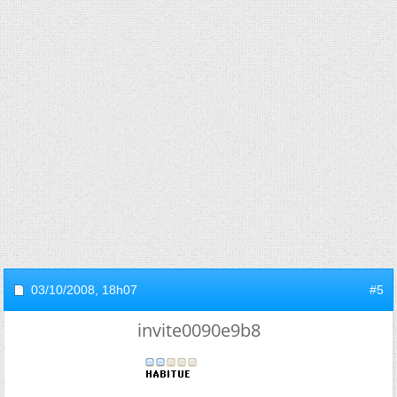
03/10/2008,
18h07
#5
invite0090e9b8