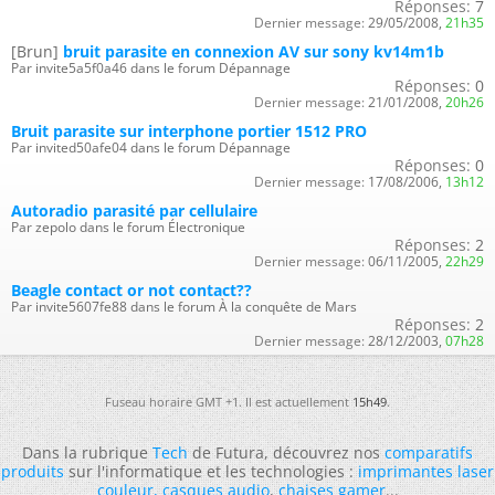
Réponses:
7
Dernier message:
29/05/2008,
21h35
[Brun]
bruit parasite en connexion AV sur sony kv14m1b
Par invite5a5f0a46 dans le forum Dépannage
Réponses:
0
Dernier message:
21/01/2008,
20h26
Bruit parasite sur interphone portier 1512 PRO
Par invited50afe04 dans le forum Dépannage
Réponses:
0
Dernier message:
17/08/2006,
13h12
Autoradio parasité par cellulaire
Par zepolo dans le forum Électronique
Réponses:
2
Dernier message:
06/11/2005,
22h29
Beagle contact or not contact??
Par invite5607fe88 dans le forum À la conquête de Mars
Réponses:
2
Dernier message:
28/12/2003,
07h28
Fuseau horaire GMT +1. Il est actuellement
15h49
.
Dans la rubrique
Tech
de Futura, découvrez nos
comparatifs
produits
sur l'informatique et les technologies :
imprimantes laser
couleur
,
casques audio
,
chaises gamer
...