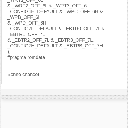
_WRT1_OFF_6L
& _WRT2_OFF_6L & _WRT3_OFF_6L,
_CONFIG6H_DEFAULT & _WPC_OFF_6H &
_WPB_OFF_6H
& _WPD_OFF_6H,
_CONFIG7L_DEFAULT & _EBTR0_OFF_7L &
_EBTR1_OFF_7L
& _EBTR2_OFF_7L & _EBTR3_OFF_7L,
_CONFIG7H_DEFAULT & _EBTRB_OFF_7H
);
#pragma romdata
Bonne chance!