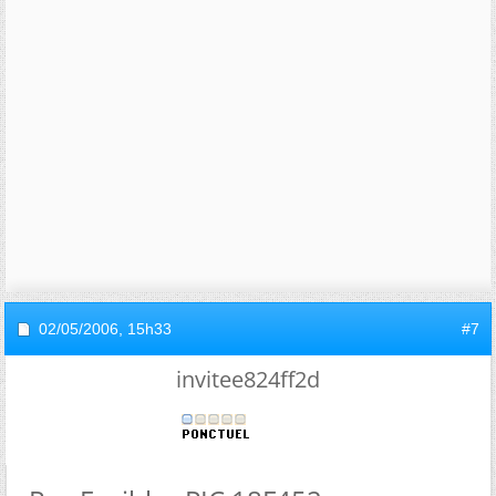
02/05/2006,
15h33
#7
invitee824ff2d