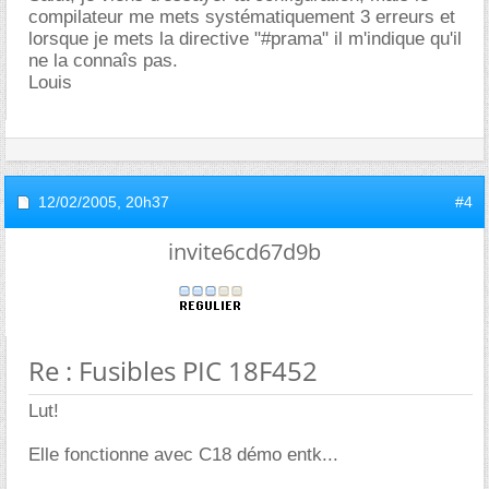
compilateur me mets systématiquement 3 erreurs et
lorsque je mets la directive "#prama" il m'indique qu'il
ne la connaîs pas.
Louis
12/02/2005,
20h37
#4
invite6cd67d9b
Re : Fusibles PIC 18F452
Lut!
Elle fonctionne avec C18 démo entk...