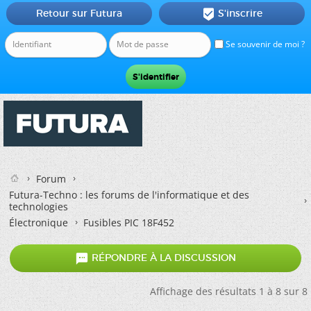
Retour sur Futura
S'inscrire

Se souvenir de moi ?
Forum
Futura-Techno : les forums de l'informatique et des
technologies
Électronique
Fusibles PIC 18F452

RÉPONDRE À LA DISCUSSION
Affichage des résultats 1 à 8 sur 8