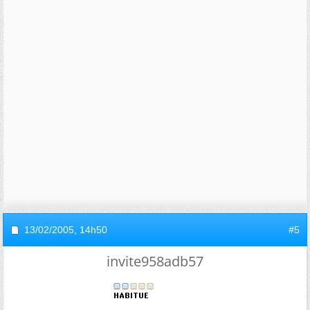
13/02/2005,
14h50
#5
invite958adb57