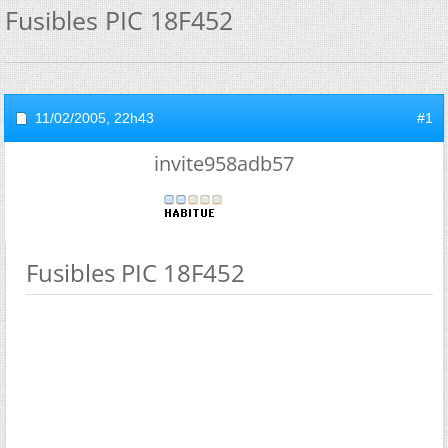
Fusibles PIC 18F452
11/02/2005,
22h43
#1
invite958adb57
Fusibles PIC 18F452