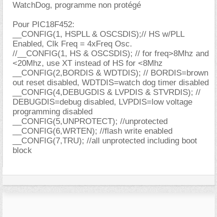
WatchDog, programme non protégé
Pour PIC18F452:
__CONFIG(1, HSPLL & OSCSDIS);// HS w/PLL
Enabled, Clk Freq = 4xFreq Osc.
//__CONFIG(1, HS & OSCSDIS); // for freq>8Mhz and
<20Mhz, use XT instead of HS for <8Mhz
__CONFIG(2,BORDIS & WDTDIS); // BORDIS=brown
out reset disabled, WDTDIS=watch dog timer disabled
__CONFIG(4,DEBUGDIS & LVPDIS & STVRDIS); //
DEBUGDIS=debug disabled, LVPDIS=low voltage
programming disabled
__CONFIG(5,UNPROTECT); //unprotected
__CONFIG(6,WRTEN); //flash write enabled
__CONFIG(7,TRU); //all unprotected including boot
block