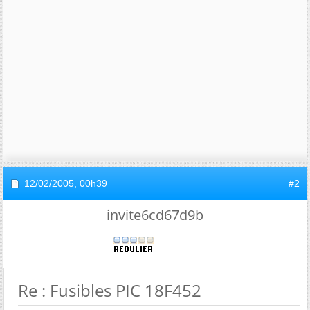
12/02/2005,
00h39
#2
invite6cd67d9b
Re : Fusibles PIC 18F452