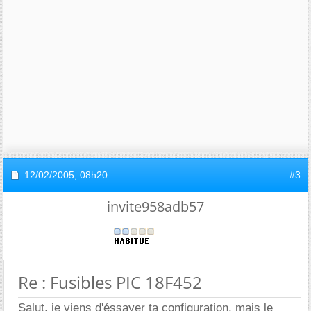
12/02/2005,
08h20
#3
invite958adb57
Re : Fusibles PIC 18F452
Salut, je viens d'éssayer ta configuration, mais le