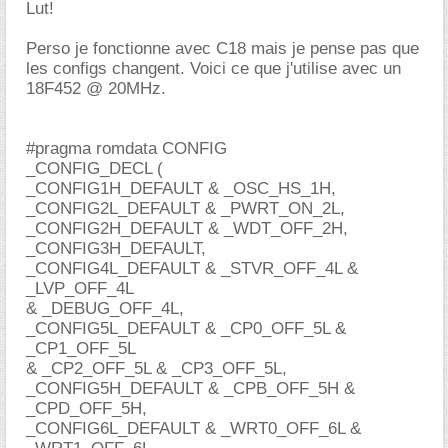
Lut!
Perso je fonctionne avec C18 mais je pense pas que
les configs changent. Voici ce que j'utilise avec un
18F452 @ 20MHz.
#pragma romdata CONFIG
_CONFIG_DECL (
_CONFIG1H_DEFAULT & _OSC_HS_1H,
_CONFIG2L_DEFAULT & _PWRT_ON_2L,
_CONFIG2H_DEFAULT & _WDT_OFF_2H,
_CONFIG3H_DEFAULT,
_CONFIG4L_DEFAULT & _STVR_OFF_4L &
_LVP_OFF_4L
& _DEBUG_OFF_4L,
_CONFIG5L_DEFAULT & _CP0_OFF_5L &
_CP1_OFF_5L
& _CP2_OFF_5L & _CP3_OFF_5L,
_CONFIG5H_DEFAULT & _CPB_OFF_5H &
_CPD_OFF_5H,
_CONFIG6L_DEFAULT & _WRT0_OFF_6L &