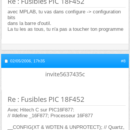
Re : Fusibles PIC 18F452
avec MPLAB, tu vas dans configure -> configuration
bits
dans la barre d'outil.
La tu les as tous, tu n'a pas a toucher ton programme
02/05/2006,
17h35
#8
invite5637435c
Re : Fusibles PIC 18F452
Avec Hitech C sur PIC16F877:
// #define _16F877; Processeur 16F877
__CONFIG(XT & WDTEN & UNPROTECT); // Quartz,