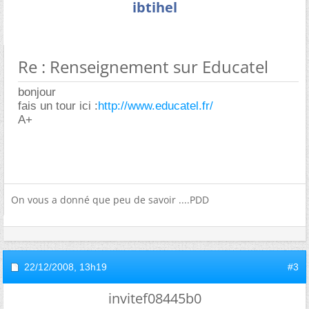
ibtihel
Re : Renseignement sur Educatel
bonjour
fais un tour ici :
http://www.educatel.fr/
A+
On vous a donné que peu de savoir ....PDD
22/12/2008,
13h19
#3
invitef08445b0