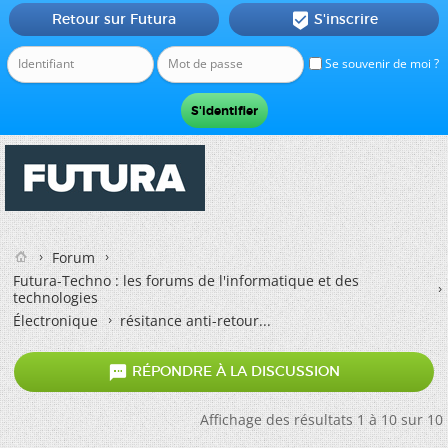
Retour sur Futura
S'inscrire

Se souvenir de moi ?
Forum
Futura-Techno : les forums de l'informatique et des
technologies
Électronique
résitance anti-retour...

RÉPONDRE À LA DISCUSSION
Affichage des résultats 1 à 10 sur 10