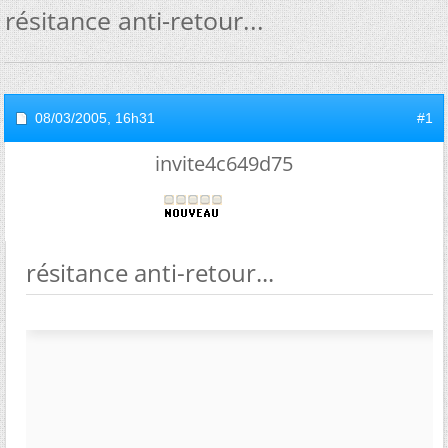
résitance anti-retour...
08/03/2005,
16h31
#1
invite4c649d75
résitance anti-retour...