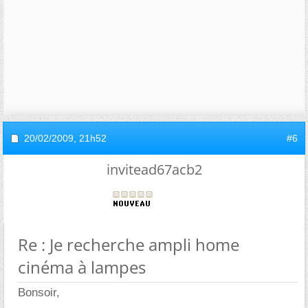
20/02/2009,
21h52
#6
invitead67acb2
Re : Je recherche ampli home
cinéma à lampes
Bonsoir,