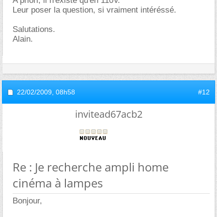
A priori, il n'existe qu'en 110V.
Leur poser la question, si vraiment intéréssé.
Salutations.
Alain.
22/02/2009,
08h58
#12
invitead67acb2
Re : Je recherche ampli home
cinéma à lampes
Bonjour,