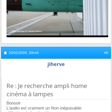
20/02/2009,
20h44
#5
jiherve
Re : Je recherche ampli home
cinéma à lampes
Bonsoir
L'audio est vraiment un filon inépuisable: