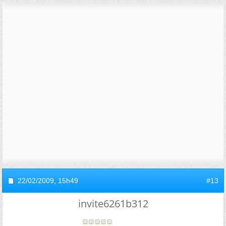
22/02/2009,
15h49
#13
invite6261b312