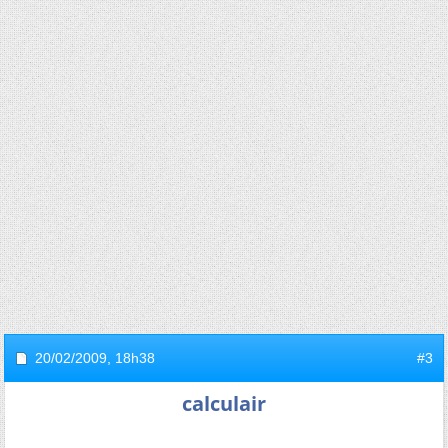
20/02/2009,
18h38
#3
calculair