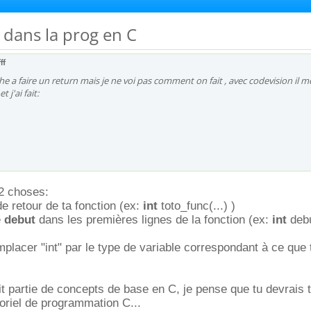
 dans la prog en C
ff
e a faire un return mais je ne voi pas comment on fait , avec codevision il m
 j'ai fait:
e 2 choses:
 de retour de ta fonction (ex:
int
toto_func(...) )
e
debut
dans les premières lignes de la fonction (ex:
int
debu
emplacer "int" par le type de variable correspondant à ce que
t partie de concepts de base en C, je pense que tu devrais 
oriel de programmation C...