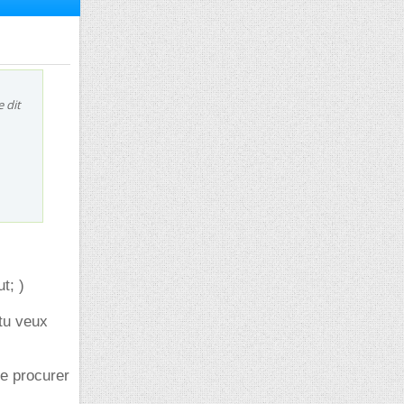
e dit
t; )
 tu veux
te procurer