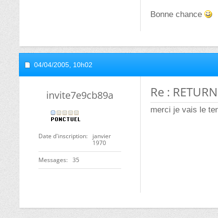
Bonne chance
04/04/2005,
10h02
Re : RETURN
invite7e9cb89a
merci je vais le ten
Date d'inscription
janvier
1970
Messages
35