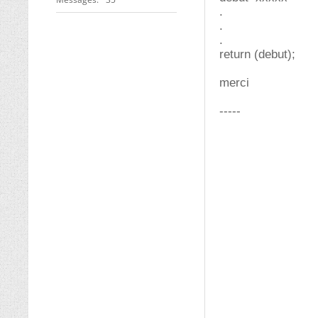
.
.
.
return (debut);
merci
-----