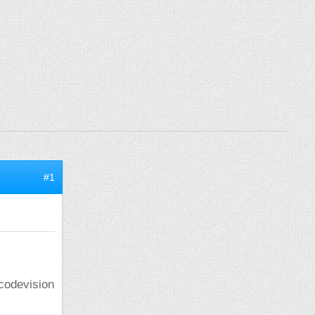
#1
 codevision