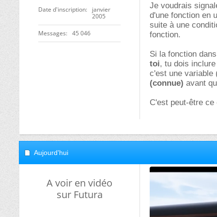
Je voudrais signale
Date d'inscription
janvier
d'une fonction en u
2005
suite à une conditi
Messages
45 046
fonction.
Si la fonction dans
toi
, tu dois inclur
c'est une variable 
(connue)
avant que
C'est peut-être ce q
Aujourd'hui
A voir en vidéo
sur Futura