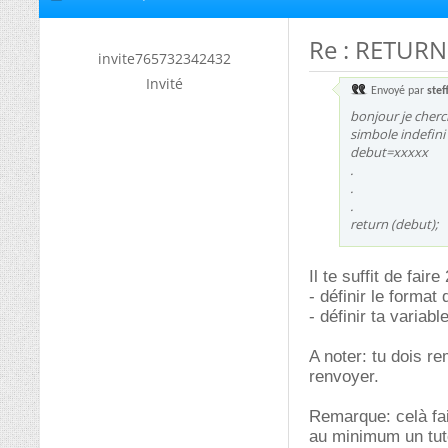
Re : RETURN
invite765732342432
Invité
Envoyé par
steff
bonjour je cherch
simbole indefini et
debut=xxxxx
.
.
.
return (debut);
Il te suffit de fair
- définir le format
- définir ta variabl
A noter: tu dois r
renvoyer.
Remarque: celà fai
au minimum un tut