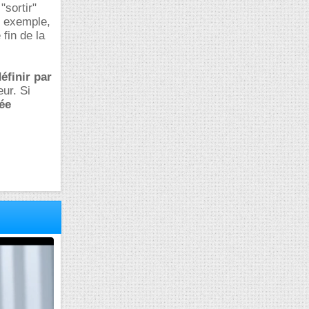
"sortir"
ar exemple,
fin de la
définir par
ur. Si
uée