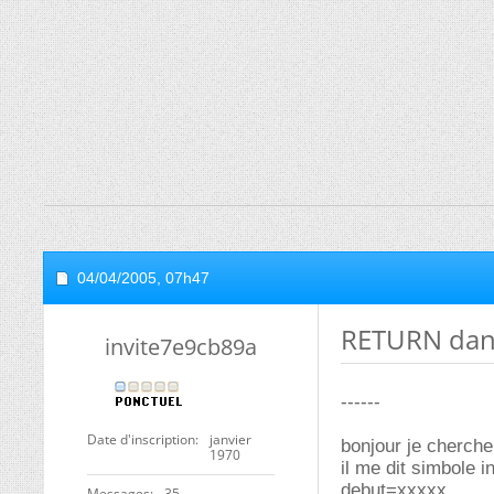
04/04/2005,
07h47
RETURN dans
invite7e9cb89a
------
Date d'inscription
janvier
bonjour je cherche
1970
il me dit simbole ind
debut=xxxxx
Messages
35