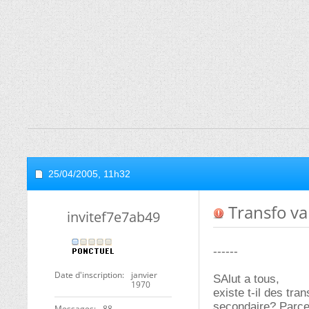
25/04/2005,
11h32
Transfo va
invitef7e7ab49
------
Date d'inscription
janvier
SAlut a tous,
1970
existe t-il des tr
secondaire? Parce 
Messages
88