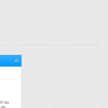
#1
5V au
 de