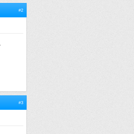
#2
.
#3