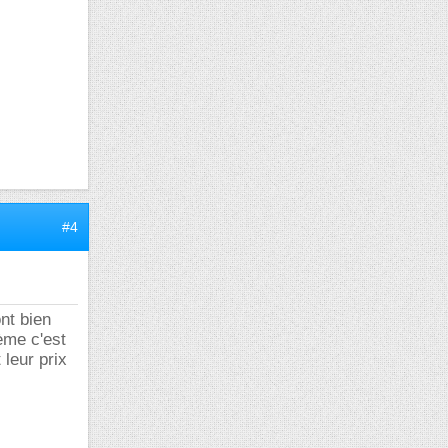
#4
ont bien
lème c'est
 leur prix