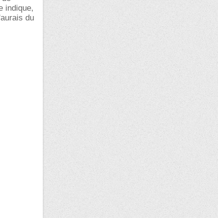
e indique,
'aurais du