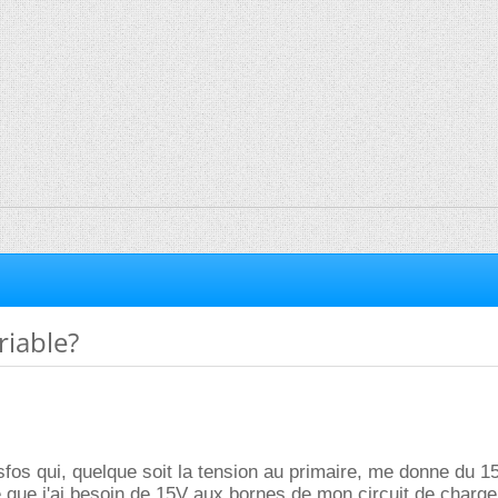
riable?
ansfos qui, quelque soit la tension au primaire, me donne du 1
que j'ai besoin de 15V aux bornes de mon circuit de charge