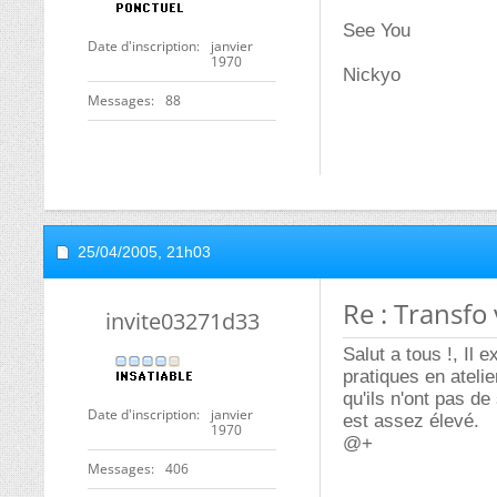
See You
Date d'inscription
janvier
1970
Nickyo
Messages
88
25/04/2005,
21h03
Re : Transfo 
invite03271d33
Salut a tous !, Il 
pratiques en atelie
qu'ils n'ont pas de
Date d'inscription
janvier
est assez élevé.
1970
@+
Messages
406