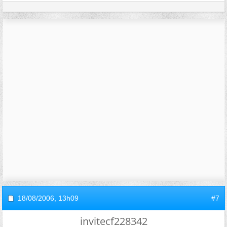
18/08/2006,
13h09
#7
invitecf228342