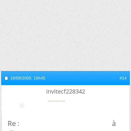
18/08/2006,
19h45
#14
invitecf228342
Re : Il ne me reste qu'une chose à