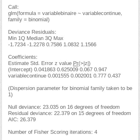
Call:
glm(formula = variablebinaire ~ variablecontinue,
family = binomial)
Deviance Residuals:
Min 1Q Median 3Q Max
-1.7234 -1.2278 0.7586 1.0832 1.1566
Coefficients:
Estimate Std. Error z value
Pr
(>|z|)
(Intercept) 0.041863 0.625009 0.067 0.947
variablecontinue 0.001555 0.002001 0.777 0.437
(Dispersion parameter for binomial family taken to be
1)
Null deviance: 23.035 on 16 degrees of freedom
Residual deviance: 22.379 on 15 degrees of freedom
AIC: 26.379
Number of Fisher Scoring iterations: 4