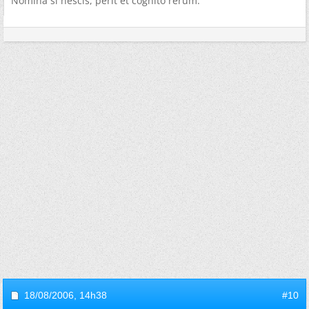
Nomina si nescis, perit et cognito rerum.
18/08/2006,
14h38
#10