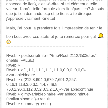
absence de lien), c'est-à-dire, si tel élément a telle
valeur d'après telle formule alors lien/pas lien? Je sais
que je t'en demande bcp et je tiens a te dire que
j'apprécie vraiment Kinette!
Mais, j'ai pour la première fois l'impression de tenir le
bon bout avec ces stats et je te remercie pour ça!
------------------------------------------------------
Rweb:> postscript(file= "/tmp/Rout.2112.%03d.ps",
onefile=FALSE)
Rweb:>
Rweb:> c(1,1,1,1,1,1,1,,1,1,1,0,0,0,0 ,0,0,0)-
>variablebinaire
Rweb:> c(212.8,604.0,679.7,691.2,257.
6,16.1,118.3,6.3,5.4,4.7,48.8,
763.2,96.3,112.3,52.3,3.2,1.0)->variablecontinue
Rweb:> glm(variablebinaire~variableco ntinue,
family=binomial)->result
Rweb:> summary(result)