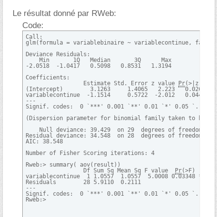
Le résultat donné par RWeb:
Code:
Call: 

glm(formula = variablebinaire ~ variablecontinue, family 
Deviance Residuals:  

    Min       1Q   Median       3Q      Max   

-2.0518  -1.0417   0.5098   0.8531   1.3194   

Coefficients: 

                 Estimate Std. Error z value 
Pr
(>|z|)   

(Intercept)        3.1263     1.4065   2.223   0.0262 * 

variablecontinue  -1.1514     0.5722  -2.012   0.0442 * 

--- 

Signif. codes:  0 `***' 0.001 `**' 0.01 `*' 0.05 `.' 0.1 
(Dispersion parameter for binomial family taken to be 1) 
    Null deviance: 39.429  on 29  degrees of freedom 

Residual deviance: 34.548  on 28  degrees of freedom 

AIC: 38.548 

Number of Fisher Scoring iterations: 4 

Rweb:> summary( aov(result)) 

                 Df Sum Sq Mean Sq F value  
Pr
(>F)   

variablecontinue  1 1.0557  1.0557  5.0008 0.03348 * 

Residuals        28 5.9110  0.2111                   

--- 

Signif. codes:  0 `***' 0.001 `**' 0.01 `*' 0.05 `.' 0.1 
Rweb:>