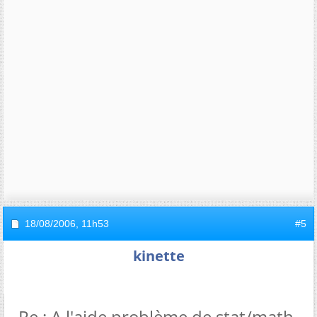
18/08/2006,
11h53
#5
kinette
Re : A l'aide problème de stat/math