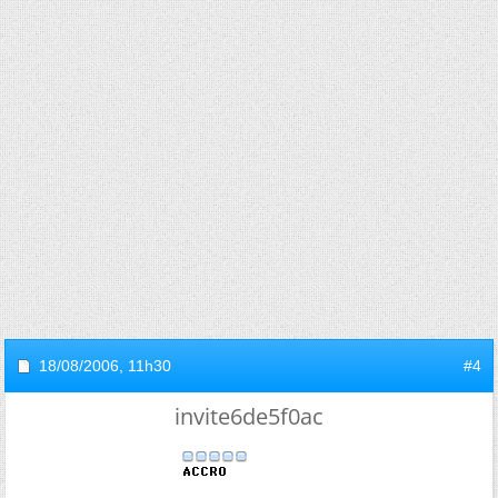
18/08/2006,
11h30
#4
invite6de5f0ac