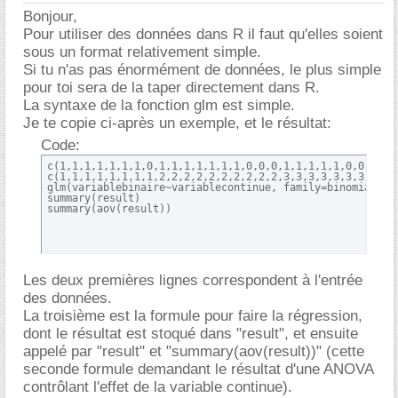
Bonjour,
Pour utiliser des données dans R il faut qu'elles soient
sous un format relativement simple.
Si tu n'as pas énormément de données, le plus simple
pour toi sera de la taper directement dans R.
La syntaxe de la fonction glm est simple.
Je te copie ci-après un exemple, et le résultat:
Code:
c(1,1,1,1,1,1,1,0,1,1,1,1,1,1,1,0,0,0,1,1,1,1,1,0,0,0,0,0
c(1,1,1,1,1,1,1,1,2,2,2,2,2,2,2,2,2,2,3,3,3,3,3,3,3,3,3,3
glm(variablebinaire~variablecontinue, family=binomial)->r
summary(result)

summary(aov(result))
Les deux premières lignes correspondent à l'entrée
des données.
La troisième est la formule pour faire la régression,
dont le résultat est stoqué dans "result", et ensuite
appelé par "result" et "summary(aov(result))" (cette
seconde formule demandant le résultat d'une ANOVA
contrôlant l'effet de la variable continue).