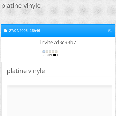
platine vinyle
27/04/2005,
15h46
#1
invite7d3c93b7
platine vinyle