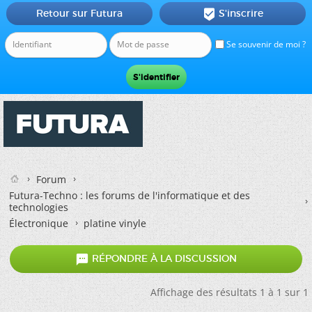
Retour sur Futura
S'inscrire

Se souvenir de moi ?
Forum
Futura-Techno : les forums de l'informatique et des
technologies
Électronique
platine vinyle

RÉPONDRE À LA DISCUSSION
Affichage des résultats 1 à 1 sur 1