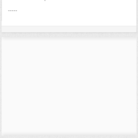
-----